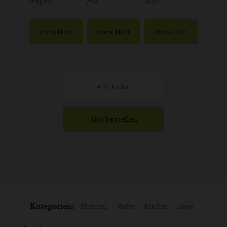
:
:
:
Zum Heft
Zum Heft
Zum Heft
Alle Hefte
Abo bestellen
Kategorien:
Themen
Hefte
Bücher
Abos