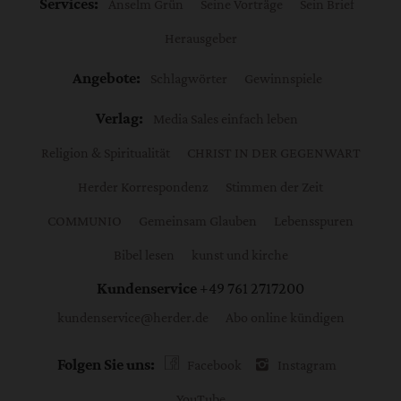
Services:
Anselm Grün
Seine Vorträge
Sein Brief
Herausgeber
Angebote:
Schlagwörter
Gewinnspiele
Verlag:
Media Sales einfach leben
Religion & Spiritualität
CHRIST IN DER GEGENWART
Herder Korrespondenz
Stimmen der Zeit
COMMUNIO
Gemeinsam Glauben
Lebensspuren
Bibel lesen
kunst und kirche
Kundenservice
+49 761 2717200
kundenservice@herder.de
Abo online kündigen
Folgen Sie uns:
Facebook
Instagram
YouTube