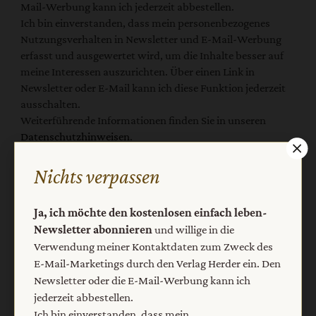
Mail-Werbung kann ich jederzeit abbestellen.
Ich bin einverstanden, dass mein personenbezogenes
Nutzungsverhalten in Newsletter und E-Mail-Werbung
erfasst und ausgewertet wird, um die Inhalte besser auf
meine Interessen auszurichten. Über einen Link in
Newsletter oder E-Mail kann ich diese Funktion jederzeit
ausschalten.
Weiterführende Informationen finden Sie in unseren
Datenschutzhinweisen
.
E-Mail
Nichts verpassen
Ja, ich möchte den kostenlosen einfach leben-
Newsletter abonnieren
und willige in die
Jetzt anmelden
Verwendung meiner Kontaktdaten zum Zweck des
E-Mail-Marketings durch den Verlag Herder ein. Den
Newsletter oder die E-Mail-Werbung kann ich
jederzeit abbestellen.
Ich bin einverstanden, dass mein