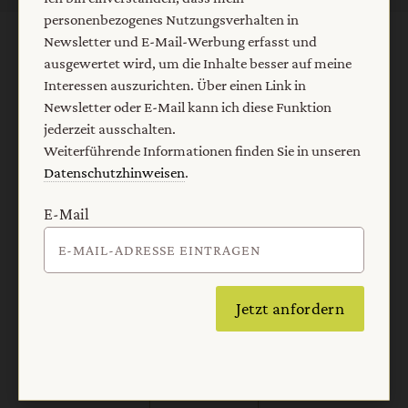
personenbezogenes Nutzungsverhalten in
Newsletter und E-Mail-Werbung erfasst und
AGB und Widerrufsbelehrung
Datenschutz
ausgewertet wird, um die Inhalte besser auf meine
Interessen auszurichten. Über einen Link in
Barrierefreiheit
Impressum
Newsletter oder E-Mail kann ich diese Funktion
jederzeit ausschalten.
Weiterführende Informationen finden Sie in unseren
Vertrag widerrufen
Abo online kündigen
Datenschutzhinweisen
.
E-Mail
Jetzt anfordern
Nach oben