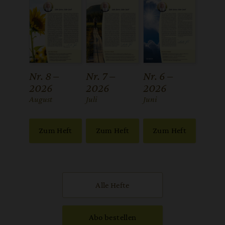
Nr. 8 –
Nr. 7 –
Nr. 6 –
2026
2026
2026
:
August
:
Juli
:
Juni
Zum Heft
Zum Heft
Zum Heft
Alle Hefte
Abo bestellen