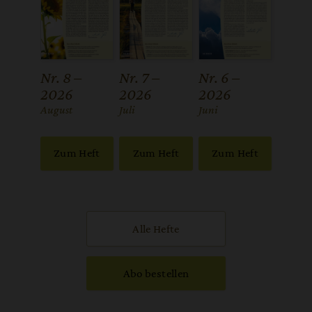
Nr. 8 –
Nr. 7 –
Nr. 6 –
2026
2026
2026
:
August
:
Juli
:
Juni
Zum Heft
Zum Heft
Zum Heft
Alle Hefte
Abo bestellen