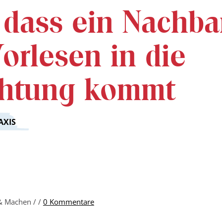
, dass ein Nachba
orlesen in die
chtung kommt
AXIS
 & Machen /
/
0 Kommentare