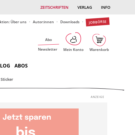
ZEITSCHRIFTEN
VERLAG
INFO
JOBBÖRSE
ktion: Über uns
Autor:innen
Downloads
Abo
Newsletter
Mein Konto
Warenkorb
BLOG
ABOS
Sticker