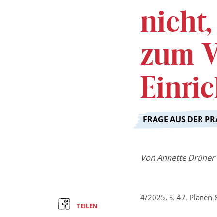
nicht
zum V
Einri
:
FRAGE AUS DER PR
Von
Annette Drüner
4/2025, S. 47, Planen
TEILEN