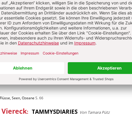
lüsse, Seen, Ozeane
S. 16-17
Natur und Umwelt
use
:
PFLANZEN UND TIERE IM UND AM WASSER
lüsse, Seen, Ozeane
S. 22
Natur und Umwelt
lick
:
EINE WASSERLUPE GESTALTEN
Von Betty Scheid
 Flüsse, Seen, Ozeane
S. 66
 Viereck
:
TAMMYSDIARIES
Von Tamara Pütz