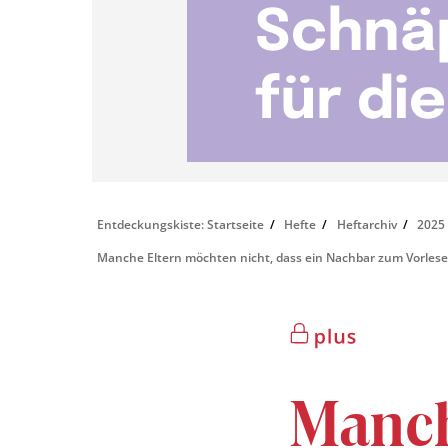
Entdeckungskiste: Startseite
Hefte
Heftarchiv
2025
Manche Eltern möchten nicht, dass ein Nachbar zum Vorlesen
Manch