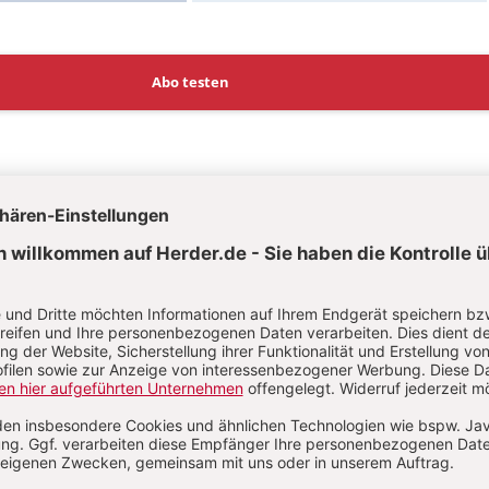
Abo testen
t?
Anmelden
tte Drüner
te Drüner ist Diplom-Sozialpädagogin und seit vielen Jahre
upervisorin, Fortbildungsreferentin, Autorin und Coachin tät