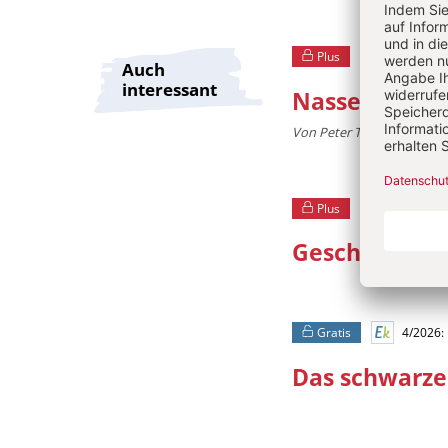
Plus
4/2026: F
Auch
interessant
Nasses Zuha
Von Peter Treitz
Plus
4/2026: F
Geschärfter B
Gratis
4/2026:
Das schwarze