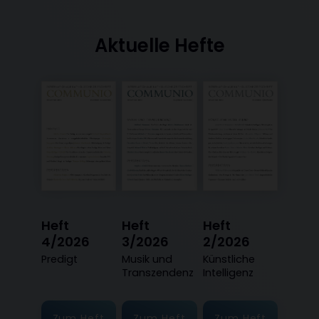
Aktuelle Hefte
Heft
Heft
Heft
4/2026
3/2026
2/2026
:
Predigt
:
Musik und
:
Künstliche
Transzendenz
Intelligenz
Zum Heft
Zum Heft
Zum Heft