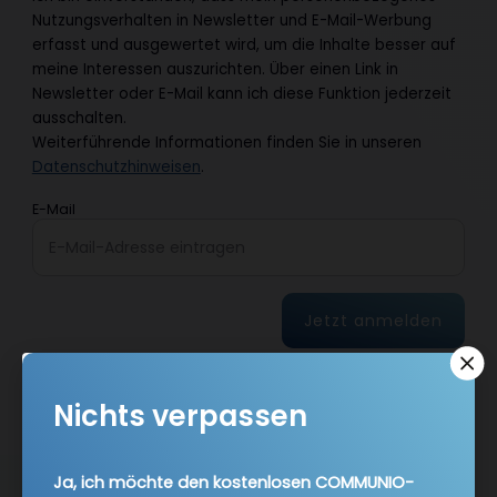
Nutzungsverhalten in Newsletter und E-Mail-Werbung
erfasst und ausgewertet wird, um die Inhalte besser auf
meine Interessen auszurichten. Über einen Link in
Newsletter oder E-Mail kann ich diese Funktion jederzeit
ausschalten.
Weiterführende Informationen finden Sie in unseren
Datenschutzhinweisen
.
E-Mail
Jetzt anmelden
Nichts verpassen
Ja, ich möchte den kostenlosen COMMUNIO-