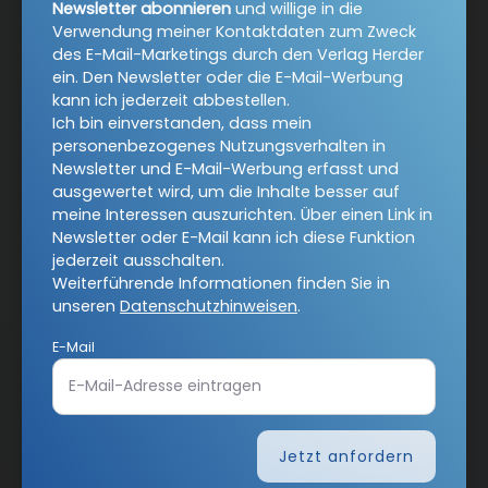
Newsletter abonnieren
und willige in die
AGB und Widerrufsbelehrung
Datenschutz
Verwendung meiner Kontaktdaten zum Zweck
Barrierefreiheit
Impressum
des E-Mail-Marketings durch den Verlag Herder
ein. Den Newsletter oder die E-Mail-Werbung
kann ich jederzeit abbestellen.
Ich bin einverstanden, dass mein
Vertrag widerrufen
personenbezogenes Nutzungsverhalten in
Newsletter und E-Mail-Werbung erfasst und
Abo online kündigen
ausgewertet wird, um die Inhalte besser auf
meine Interessen auszurichten. Über einen Link in
Newsletter oder E-Mail kann ich diese Funktion
jederzeit ausschalten.
Weiterführende Informationen finden Sie in
unseren
Datenschutzhinweisen
.
E-Mail
Jetzt anfordern
Nach oben