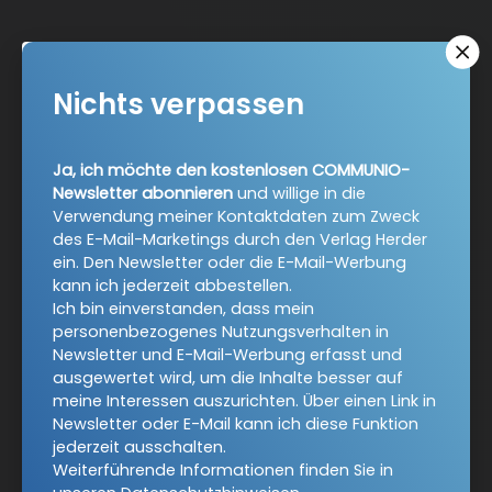
COMMUNIO-Newsletter
Nichts verpassen
Ja, ich möchte den kostenlosen COMMUNIO-Newsletter
abonnieren
und willige in die Verwendung meiner
Kontaktdaten zum Zweck des E-Mail-Marketings durch
Ja, ich möchte den kostenlosen COMMUNIO-
Newsletter abonnieren
und willige in die
den Verlag Herder ein. Den Newsletter oder die E-Mail-
Verwendung meiner Kontaktdaten zum Zweck
Werbung kann ich jederzeit abbestellen.
des E-Mail-Marketings durch den Verlag Herder
Ich bin einverstanden, dass mein personenbezogenes
ein. Den Newsletter oder die E-Mail-Werbung
Nutzungsverhalten in Newsletter und E-Mail-Werbung
kann ich jederzeit abbestellen.
erfasst und ausgewertet wird, um die Inhalte besser auf
Ich bin einverstanden, dass mein
meine Interessen auszurichten. Über einen Link in
personenbezogenes Nutzungsverhalten in
Newsletter oder E-Mail kann ich diese Funktion jederzeit
Newsletter und E-Mail-Werbung erfasst und
ausschalten.
ausgewertet wird, um die Inhalte besser auf
Weiterführende Informationen finden Sie in unseren
meine Interessen auszurichten. Über einen Link in
Datenschutzhinweisen
.
Newsletter oder E-Mail kann ich diese Funktion
jederzeit ausschalten.
E-Mail
Weiterführende Informationen finden Sie in