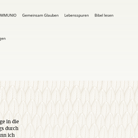
OMMUNIO
Gemeinsam Glauben
Lebensspuren
Bibel lesen
igen
ge in die
gs durch
ann ich