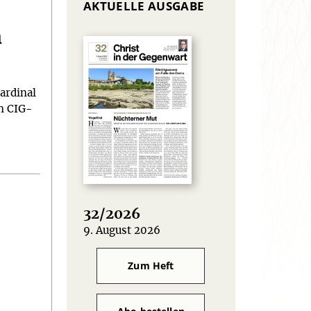
AKTUELLE AUSGABE
n
ardinal
n CIG-
32/2026
9. August 2026
:
Zum Heft