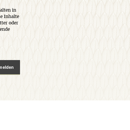
alten in
e Inhalte
tter oder
rende
nmelden