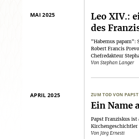
MAI 2025
Leo XIV.: 
des Franzi
"Habemus papam": Sch
Robert Francis Prevo
Chefredakteur Steph
Von Stephan Langer
APRIL 2025
ZUM TOD VON PAPST
:
Ein Name 
Papst Franziskus is
Kirchengeschichtler J
Von Jörg Ernesti