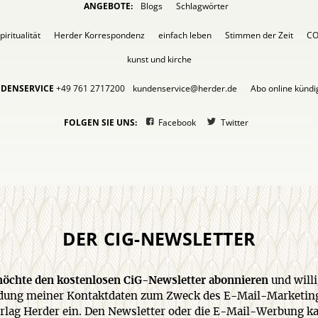
ANGEBOTE:
Blogs
Schlagwörter
piritualität
Herder Korrespondenz
einfach leben
Stimmen der Zeit
C
kunst und kirche
DENSERVICE
+49 761 2717200
kundenservice@herder.de
Abo online künd
FOLGEN SIE UNS:
Facebook
Twitter
DER CIG-NEWSLETTER
 möchte den kostenlosen CiG-Newsletter abonnieren
und willi
ung meiner Kontaktdaten zum Zweck des E-Mail-Marketin
rlag Herder ein. Den Newsletter oder die E-Mail-Werbung k