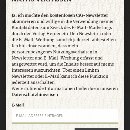
Informationen finden Sie in unseren
Datenschutzhinweisen
.
Ja, ich möchte den kostenlosen CiG-Newsletter
abonnieren
und willige in die Verwendung meiner
E-Mail
Kontaktdaten zum Zweck des E-Mail-Marketings
durch den Verlag Herder ein. Den Newsletter oder
die E-Mail-Werbung kann ich jederzeit abbestellen.
Ich bin einverstanden, dass mein
personenbezogenes Nutzungsverhalten in
Jetzt anmelden
Newsletter und E-Mail-Werbung erfasst und
ausgewertet wird, um die Inhalte besser auf meine
Interessen auszurichten. Über einen Link in
Newsletter oder E-Mail kann ich diese Funktion
jederzeit ausschalten.
Weiterführende Informationen finden Sie in unseren
Datenschutzhinweisen
.
AGB und Widerrufsbelehrung
Datenschutz
Barrierefreiheit
E-Mail
Impressum
Vertrag widerrufen
Abo online kündigen