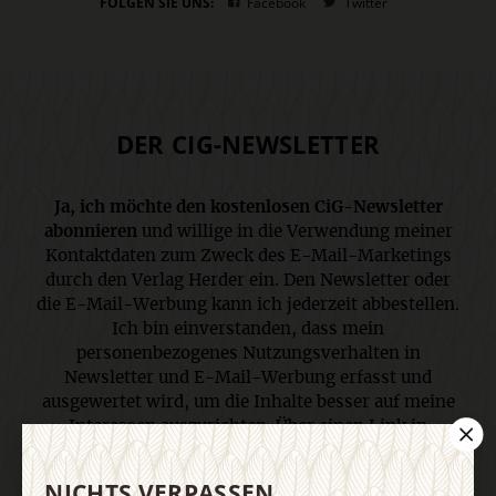
FOLGEN SIE UNS:
Facebook
Twitter
DER CIG-NEWSLETTER
Ja, ich möchte den kostenlosen CiG-Newsletter
abonnieren
und willige in die Verwendung meiner
Kontaktdaten zum Zweck des E-Mail-Marketings
durch den Verlag Herder ein. Den Newsletter oder
die E-Mail-Werbung kann ich jederzeit abbestellen.
Ich bin einverstanden, dass mein
personenbezogenes Nutzungsverhalten in
Newsletter und E-Mail-Werbung erfasst und
ausgewertet wird, um die Inhalte besser auf meine
Interessen auszurichten. Über einen Link in
Newsletter oder E-Mail kann ich diese Funktion
jederzeit ausschalten. Weiterführende
NICHTS VERPASSEN