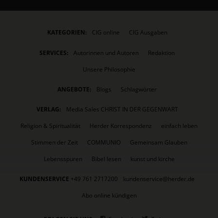
KATEGORIEN:
CIG online
CIG Ausgaben
SERVICES:
Autorinnen und Autoren
Redaktion
Unsere Philosophie
ANGEBOTE:
Blogs
Schlagwörter
VERLAG:
Media Sales CHRIST IN DER GEGENWART
Religion & Spiritualität
Herder Korrespondenz
einfach leben
Stimmen der Zeit
COMMUNIO
Gemeinsam Glauben
Lebensspuren
Bibel lesen
kunst und kirche
KUNDENSERVICE
+49 761 2717200
kundenservice@herder.de
Abo online kündigen