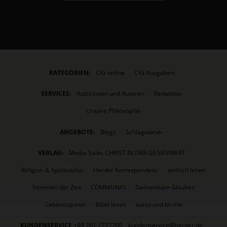
KATEGORIEN:
CIG online
CIG Ausgaben
SERVICES:
Autorinnen und Autoren
Redaktion
Unsere Philosophie
ANGEBOTE:
Blogs
Schlagwörter
VERLAG:
Media Sales CHRIST IN DER GEGENWART
Religion & Spiritualität
Herder Korrespondenz
einfach leben
Stimmen der Zeit
COMMUNIO
Gemeinsam Glauben
Lebensspuren
Bibel lesen
kunst und kirche
KUNDENSERVICE
+49 761 2717200
kundenservice@herder.de