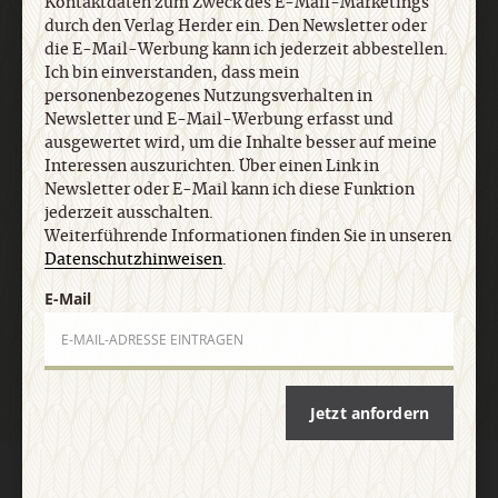
Kontaktdaten zum Zweck des E-Mail-Marketings
Interessen auszurichten. Über einen Link in
durch den Verlag Herder ein. Den Newsletter oder
Newsletter oder E-Mail kann ich diese Funktion
die E-Mail-Werbung kann ich jederzeit abbestellen.
jederzeit ausschalten. Weiterführende
Ich bin einverstanden, dass mein
Informationen finden Sie in unseren
personenbezogenes Nutzungsverhalten in
Datenschutzhinweisen
.
Newsletter und E-Mail-Werbung erfasst und
ausgewertet wird, um die Inhalte besser auf meine
Interessen auszurichten. Über einen Link in
E-Mail
Newsletter oder E-Mail kann ich diese Funktion
jederzeit ausschalten.
Weiterführende Informationen finden Sie in unseren
Datenschutzhinweisen
.
E-Mail
Jetzt anmelden
Jetzt anfordern
AGB und Widerrufsbelehrung
Datenschutz
Barrierefreiheit