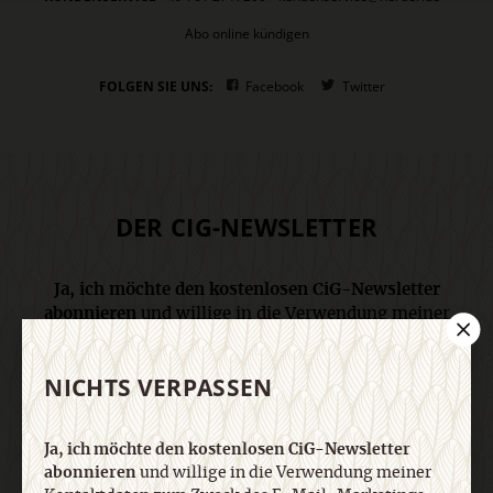
Abo online kündigen
FOLGEN SIE UNS:
Facebook
Twitter
DER CIG-NEWSLETTER
Ja, ich möchte den kostenlosen CiG-Newsletter
abonnieren
und willige in die Verwendung meiner
Kontaktdaten zum Zweck des E-Mail-Marketings
durch den Verlag Herder ein. Den Newsletter oder
NICHTS VERPASSEN
die E-Mail-Werbung kann ich jederzeit abbestellen.
Ich bin einverstanden, dass mein
personenbezogenes Nutzungsverhalten in
Ja, ich möchte den kostenlosen CiG-Newsletter
Newsletter und E-Mail-Werbung erfasst und
abonnieren
und willige in die Verwendung meiner
ausgewertet wird, um die Inhalte besser auf meine