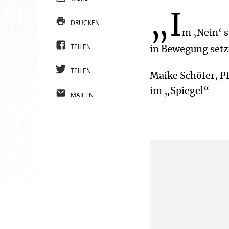
„I
DRUCKEN
m ‚Nein‘ s
TEILEN
in Bewegung setz
TEILEN
Maike Schöfer, Pf
im „Spiegel“
MAILEN