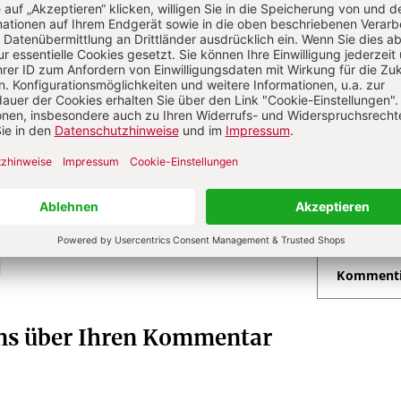
he
he
N
Kommenti
uns über Ihren Kommentar