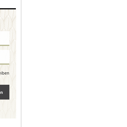
eiben
en