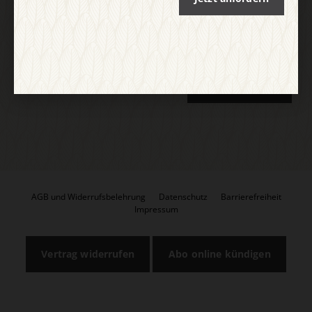
E-Mail
Jetzt anmelden
AGB und Widerrufsbelehrung
Datenschutz
Barrierefreiheit
Impressum
Vertrag widerrufen
Abo online kündigen