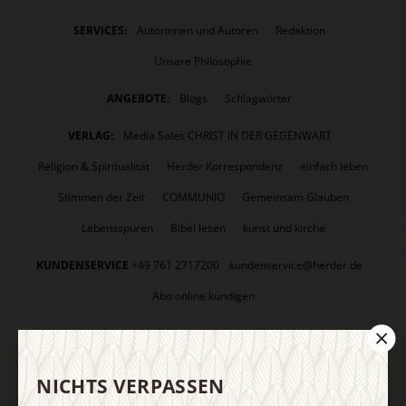
SERVICES:
Autorinnen und Autoren
Redaktion
Unsere Philosophie
ANGEBOTE:
Blogs
Schlagwörter
VERLAG:
Media Sales CHRIST IN DER GEGENWART
Religion & Spiritualität
Herder Korrespondenz
einfach leben
Stimmen der Zeit
COMMUNIO
Gemeinsam Glauben
Lebensspuren
Bibel lesen
kunst und kirche
KUNDENSERVICE
+49 761 2717200
kundenservice@herder.de
Abo online kündigen
FOLGEN SIE UNS:
Facebook
Twitter
NICHTS VERPASSEN