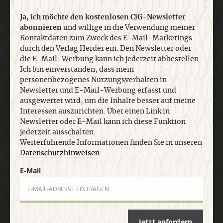
Ja, ich möchte den kostenlosen CiG-Newsletter
DER CIG-NEWSLETTER
abonnieren
und willige in die Verwendung meiner
Kontaktdaten zum Zweck des E-Mail-Marketings
durch den Verlag Herder ein. Den Newsletter oder
Ja, ich möchte den kostenlosen CiG-Newsletter
die E-Mail-Werbung kann ich jederzeit abbestellen.
abonnieren
und willige in die Verwendung meiner
Ich bin einverstanden, dass mein
Kontaktdaten zum Zweck des E-Mail-Marketings
personenbezogenes Nutzungsverhalten in
durch den Verlag Herder ein. Den Newsletter oder
Newsletter und E-Mail-Werbung erfasst und
die E-Mail-Werbung kann ich jederzeit abbestellen.
ausgewertet wird, um die Inhalte besser auf meine
Ich bin einverstanden, dass mein
Interessen auszurichten. Über einen Link in
personenbezogenes Nutzungsverhalten in
Newsletter oder E-Mail kann ich diese Funktion
jederzeit ausschalten.
Newsletter und E-Mail-Werbung erfasst und
Weiterführende Informationen finden Sie in unseren
ausgewertet wird, um die Inhalte besser auf meine
Datenschutzhinweisen
.
Interessen auszurichten. Über einen Link in
Newsletter oder E-Mail kann ich diese Funktion
E-Mail
jederzeit ausschalten. Weiterführende
Informationen finden Sie in unseren
Datenschutzhinweisen
.
Jetzt anfordern