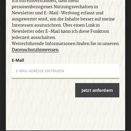
Ich bin einverstanden, dass mein
Jetzt anmelden
personenbezogenes Nutzungsverhalten in
Newsletter und E-Mail-Werbung erfasst und
ausgewertet wird, um die Inhalte besser auf meine
Interessen auszurichten. Über einen Link in
Newsletter oder E-Mail kann ich diese Funktion
jederzeit ausschalten.
Weiterführende Informationen finden Sie in unseren
Datenschutzhinweisen
.
AGB und Widerrufsbelehrung
Datenschutz
Barrierefreiheit
Impressum
E-Mail
Vertrag widerrufen
Abo online kündigen
Jetzt anfordern