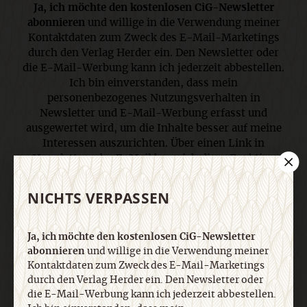
Ja, ich möchte den kostenlosen CiG-Newsletter
abonnieren
und willige in die Verwendung meiner
Kontaktdaten zum Zweck des E-Mail-Marketings
durch den Verlag Herder ein. Den Newsletter oder
die E-Mail-Werbung kann ich jederzeit abbestellen.
Ich bin einverstanden, dass mein
personenbezogenes Nutzungsverhalten in
Newsletter und E-Mail-Werbung erfasst und
ausgewertet wird, um die Inhalte besser auf meine
Interessen auszurichten. Über einen Link in
Newsletter oder E-Mail kann ich diese Funktion
jederzeit ausschalten. Weiterführende
Informationen finden Sie in unseren
NICHTS VERPASSEN
Datenschutzhinweisen
.
Ja, ich möchte den kostenlosen CiG-Newsletter
E-Mail
abonnieren
und willige in die Verwendung meiner
Kontaktdaten zum Zweck des E-Mail-Marketings
durch den Verlag Herder ein. Den Newsletter oder
die E-Mail-Werbung kann ich jederzeit abbestellen.