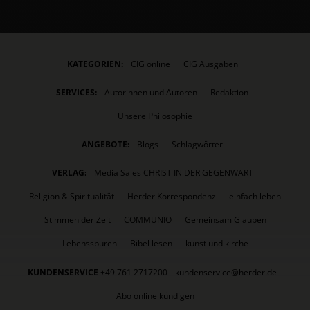
KATEGORIEN:
CIG online
CIG Ausgaben
SERVICES:
Autorinnen und Autoren
Redaktion
Unsere Philosophie
ANGEBOTE:
Blogs
Schlagwörter
VERLAG:
Media Sales CHRIST IN DER GEGENWART
Religion & Spiritualität
Herder Korrespondenz
einfach leben
Stimmen der Zeit
COMMUNIO
Gemeinsam Glauben
Lebensspuren
Bibel lesen
kunst und kirche
KUNDENSERVICE
+49 761 2717200
kundenservice@herder.de
Abo online kündigen