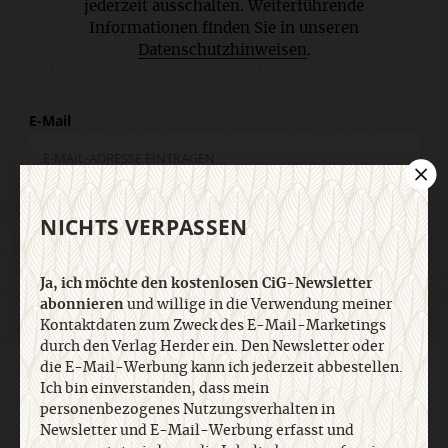
jederzeit ausschalten. Weiterführende
Informationen finden Sie in unseren
Datenschutzhinweisen
.
E-Mail
NICHTS VERPASSEN
Jetzt anmelden
Ja, ich möchte den kostenlosen CiG-Newsletter
abonnieren
und willige in die Verwendung meiner
Kontaktdaten zum Zweck des E-Mail-Marketings
durch den Verlag Herder ein. Den Newsletter oder
die E-Mail-Werbung kann ich jederzeit abbestellen.
AGB und Widerrufsbelehrung
Datenschutz
Barrierefreiheit
Ich bin einverstanden, dass mein
Impressum
personenbezogenes Nutzungsverhalten in
Newsletter und E-Mail-Werbung erfasst und