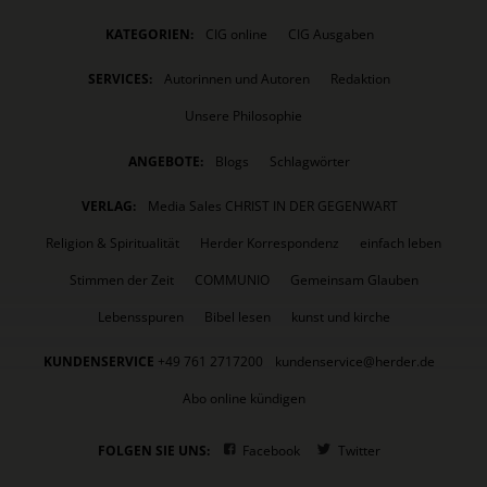
KATEGORIEN:
CIG online
CIG Ausgaben
SERVICES:
Autorinnen und Autoren
Redaktion
Unsere Philosophie
ANGEBOTE:
Blogs
Schlagwörter
VERLAG:
Media Sales CHRIST IN DER GEGENWART
Religion & Spiritualität
Herder Korrespondenz
einfach leben
Stimmen der Zeit
COMMUNIO
Gemeinsam Glauben
Lebensspuren
Bibel lesen
kunst und kirche
KUNDENSERVICE
+49 761 2717200
kundenservice@herder.de
Abo online kündigen
FOLGEN SIE UNS:
Facebook
Twitter