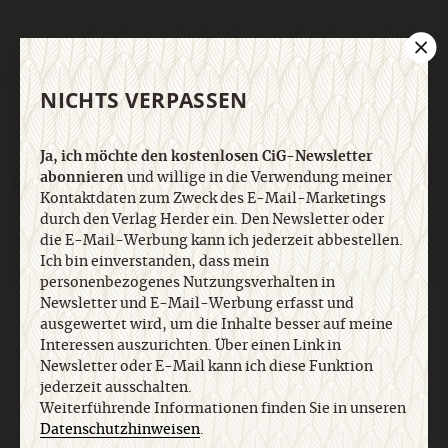
E-Mail
NICHTS VERPASSEN
Ja, ich möchte den kostenlosen CiG-Newsletter
Jetzt anmelden
abonnieren
und willige in die Verwendung meiner
Kontaktdaten zum Zweck des E-Mail-Marketings
durch den Verlag Herder ein. Den Newsletter oder
die E-Mail-Werbung kann ich jederzeit abbestellen.
Ich bin einverstanden, dass mein
personenbezogenes Nutzungsverhalten in
Newsletter und E-Mail-Werbung erfasst und
AGB und Widerrufsbelehrung
Datenschutz
Barrierefreiheit
ausgewertet wird, um die Inhalte besser auf meine
Impressum
Interessen auszurichten. Über einen Link in
Newsletter oder E-Mail kann ich diese Funktion
jederzeit ausschalten.
Vertrag widerrufen
Abo online kündigen
Weiterführende Informationen finden Sie in unseren
Datenschutzhinweisen
.