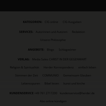
KATEGORIEN:
CIG online
CIG Ausgaben
SERVICES:
Autorinnen und Autoren
Redaktion
Unsere Philosophie
ANGEBOTE:
Blogs
Schlagwörter
VERLAG:
Media Sales CHRIST IN DER GEGENWART
Religion & Spiritualität
Herder Korrespondenz
einfach leben
Stimmen der Zeit
COMMUNIO
Gemeinsam Glauben
Lebensspuren
Bibel lesen
kunst und kirche
KUNDENSERVICE
+49 761 2717200
kundenservice@herder.de
Abo online kündigen