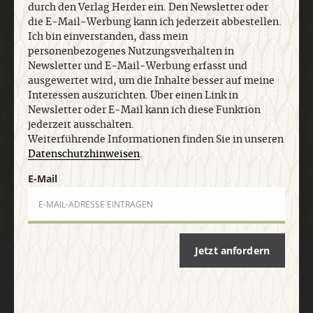
jederzeit ausschalten. Weiterführende
durch den Verlag Herder ein. Den Newsletter oder
Informationen finden Sie in unseren
die E-Mail-Werbung kann ich jederzeit abbestellen.
Datenschutzhinweisen
.
Ich bin einverstanden, dass mein
personenbezogenes Nutzungsverhalten in
Newsletter und E-Mail-Werbung erfasst und
ausgewertet wird, um die Inhalte besser auf meine
E-Mail
Interessen auszurichten. Über einen Link in
Newsletter oder E-Mail kann ich diese Funktion
jederzeit ausschalten.
Weiterführende Informationen finden Sie in unseren
Datenschutzhinweisen
.
Jetzt anmelden
E-Mail
Jetzt anfordern
AGB und Widerrufsbelehrung
Datenschutz
Barrierefreiheit
Impressum