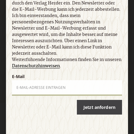
jederzeit ausschalten. Weiterführende
durch den Verlag Herder ein. Den Newsletter oder
Informationen finden Sie in unseren
die E-Mail-Werbung kann ich jederzeit abbestellen.
Datenschutzhinweisen
.
Ich bin einverstanden, dass mein
personenbezogenes Nutzungsverhalten in
Newsletter und E-Mail-Werbung erfasst und
ausgewertet wird, um die Inhalte besser auf meine
E-Mail
Interessen auszurichten. Über einen Link in
Newsletter oder E-Mail kann ich diese Funktion
jederzeit ausschalten.
Weiterführende Informationen finden Sie in unseren
Jetzt anmelden
Datenschutzhinweisen
.
E-Mail
Jetzt anfordern
AGB und Widerrufsbelehrung
Datenschutz
Barrierefreiheit
Impressum