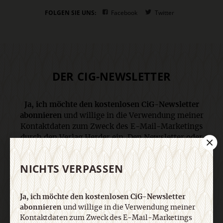
FOLGEN SIE UNS:
Facebook
Twitter
DER CIG-NEWSLETTER
Ja, ich möchte den kostenlosen CiG-Newsletter
abonnieren
und willige in die Verwendung meiner
Kontaktdaten zum Zweck des E-Mail-Marketings
durch den Verlag Herder ein. Den Newsletter oder
die E-Mail-Werbung kann ich jederzeit abbestellen.
Ich bin einverstanden, dass mein
NICHTS VERPASSEN
personenbezogenes Nutzungsverhalten in
Newsletter und E-Mail-Werbung erfasst und
ausgewertet wird, um die Inhalte besser auf meine
Ja, ich möchte den kostenlosen CiG-Newsletter
Interessen auszurichten. Über einen Link in
abonnieren
und willige in die Verwendung meiner
Newsletter oder E-Mail kann ich diese Funktion
Kontaktdaten zum Zweck des E-Mail-Marketings