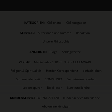
KATEGORIEN:
CIG online
CIG Ausgaben
SERVICES:
Autorinnen und Autoren
Redaktion
Unsere Philosophie
ANGEBOTE:
Blogs
Schlagwörter
VERLAG:
Media Sales CHRIST IN DER GEGENWART
Religion & Spiritualität
Herder Korrespondenz
einfach leben
Stimmen der Zeit
COMMUNIO
Gemeinsam Glauben
Lebensspuren
Bibel lesen
kunst und kirche
KUNDENSERVICE
+49 761 2717200
kundenservice@herder.de
Abo online kündigen