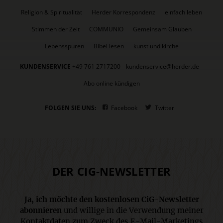
Religion & Spiritualität
Herder Korrespondenz
einfach leben
Stimmen der Zeit
COMMUNIO
Gemeinsam Glauben
Lebensspuren
Bibel lesen
kunst und kirche
KUNDENSERVICE
+49 761 2717200
kundenservice@herder.de
Abo online kündigen
FOLGEN SIE UNS:
Facebook
Twitter
DER CIG-NEWSLETTER
Ja, ich möchte den kostenlosen CiG-Newsletter
abonnieren
und willige in die Verwendung meiner
Kontaktdaten zum Zweck des E-Mail-Marketings