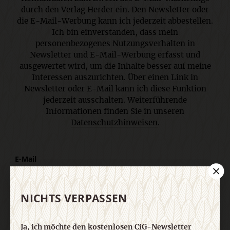
durch den Verlag Herder ein. Den Newsletter oder
die E-Mail-Werbung kann ich jederzeit abbestellen.
Ich bin einverstanden, dass mein
personenbezogenes Nutzungsverhalten in
Newsletter und E-Mail-Werbung erfasst und
ausgewertet wird, um die Inhalte besser auf meine
Interessen auszurichten. Über einen Link in
Newsletter oder E-Mail kann ich diese Funktion
jederzeit ausschalten. Weiterführende
Informationen finden Sie in unseren
Datenschutzhinweisen
.
E-Mail
NICHTS VERPASSEN
Jetzt anmelden
Ja, ich möchte den kostenlosen CiG-Newsletter