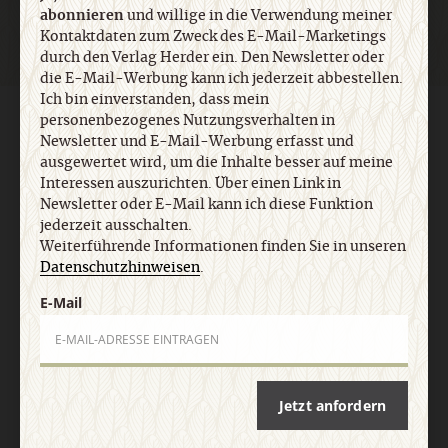
abonnieren
und willige in die Verwendung meiner
Kontaktdaten zum Zweck des E-Mail-Marketings
durch den Verlag Herder ein. Den Newsletter oder
die E-Mail-Werbung kann ich jederzeit abbestellen.
Ich bin einverstanden, dass mein
personenbezogenes Nutzungsverhalten in
AGB und Widerrufsbelehrung
Datenschutz
Barrierefreiheit
Impressum
Newsletter und E-Mail-Werbung erfasst und
ausgewertet wird, um die Inhalte besser auf meine
Interessen auszurichten. Über einen Link in
Vertrag widerrufen
Abo online kündigen
Newsletter oder E-Mail kann ich diese Funktion
jederzeit ausschalten.
Weiterführende Informationen finden Sie in unseren
Datenschutzhinweisen
.
E-Mail
Jetzt anfordern