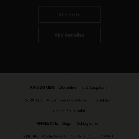
Alle Hefte
Abo bestellen
KATEGORIEN:
CIG online
CIG Ausgaben
SERVICES:
Autorinnen und Autoren
Redaktion
Unsere Philosophie
ANGEBOTE:
Blogs
Schlagwörter
VERLAG:
Media Sales CHRIST IN DER GEGENWART