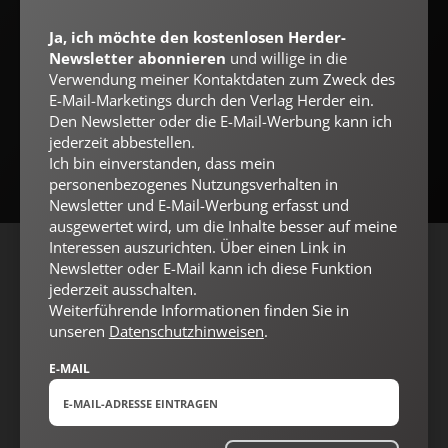
E-MAIL
Ja, ich möchte den kostenlosen Herder-
Newsletter abonnieren
und willige in die
Verwendung meiner Kontaktdaten zum Zweck des
E-Mail-Marketings durch den Verlag Herder ein.
Jetzt anmelden
Den Newsletter oder die E-Mail-Werbung kann ich
jederzeit abbestellen.
Ich bin einverstanden, dass mein
personenbezogenes Nutzungsverhalten in
Newsletter und E-Mail-Werbung erfasst und
ausgewertet wird, um die Inhalte besser auf meine
Interessen auszurichten. Über einen Link in
Newsletter oder E-Mail kann ich diese Funktion
AGB und Widerrufsbelehrung
Datenschutz
Barrierefreiheit
jederzeit ausschalten.
Impressum
Weiterführende Informationen finden Sie in
unseren
Datenschutzhinweisen
.
E-MAIL
Vertrag widerrufen
Abo online kündigen