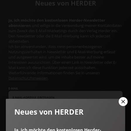
Neues von HERDER
Ja, ich möchte den kostenlosen Herder-Newsletter
abonnieren
und willige in die Verwendung meiner Kontaktdaten
zum Zweck des E-Mail-Marketings durch den Verlag Herder ein.
Den Newsletter oder die E-Mail-Werbung kann ich jederzeit
abbestellen.
Ich bin einverstanden, dass mein personenbezogenes
Nutzungsverhalten in Newsletter und E-Mail-Werbung erfasst
und ausgewertet wird, um die Inhalte besser auf meine
Interessen auszurichten. Über einen Link in Newsletter oder E-
Mail kann ich diese Funktion jederzeit ausschalten.
Weiterführende Informationen finden Sie in unseren
Datenschutzhinweisen
.
E-MAIL
Neues von HERDER
Jetzt anmelden
Ja, ich möchte den kostenlosen Herder-