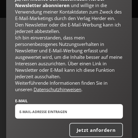
Newsletter abonnieren
und willige in die
Verwendung meiner Kontaktdaten zum Zweck des
E-Mail-Marketings durch den Verlag Herder ein.
Den Newsletter oder die E-Mail-Werbung kann ich
jederzeit abbestellen.
AGB und Widerrufsbelehrung
Datenschutz
Barrierefreiheit
Ich bin einverstanden, dass mein
Impressum
personenbezogenes Nutzungsverhalten in
Newsletter und E-Mail-Werbung erfasst und
ausgewertet wird, um die Inhalte besser auf meine
Interessen auszurichten. Über einen Link in
Vertrag widerrufen
Abo online kündigen
Newsletter oder E-Mail kann ich diese Funktion
jederzeit ausschalten.
Weiterführende Informationen finden Sie in
unseren
Datenschutzhinweisen
.
E-MAIL
Jetzt anfordern