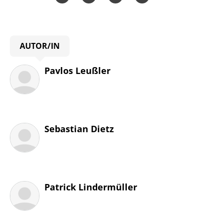
Teilen
Teilen
Whatsapp
Mailen
Überschrift
AUTOR/IN
Artikel-
Infos
Pavlos Leußler
Sebastian Dietz
Patrick Lindermüller