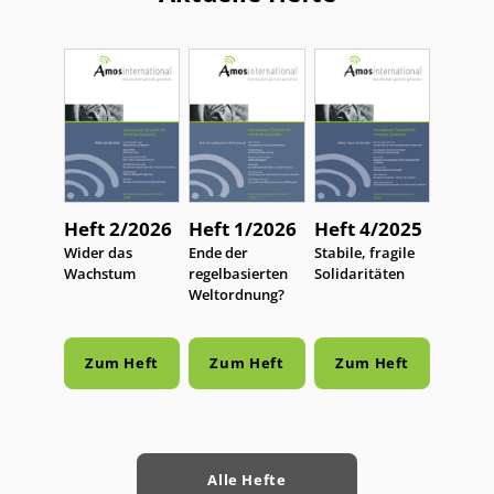
Heft 2/2026
Heft 1/2026
Heft 4/2025
:
Wider das
:
Ende der
:
Stabile, fragile
Wachstum
regelbasierten
Solidaritäten
Weltordnung?
Zum Heft
Zum Heft
Zum Heft
Alle Hefte