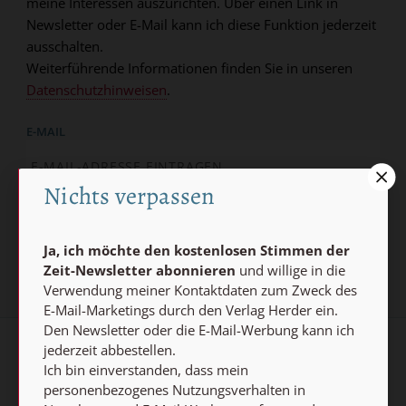
meine Interessen auszurichten. Über einen Link in
Newsletter oder E-Mail kann ich diese Funktion jederzeit
ausschalten.
Weiterführende Informationen finden Sie in unseren
Datenschutzhinweisen
.
E-MAIL
Nichts verpassen
Jetzt anmelden
Ja, ich möchte den kostenlosen Stimmen der
Zeit-Newsletter abonnieren
und willige in die
Verwendung meiner Kontaktdaten zum Zweck des
E-Mail-Marketings durch den Verlag Herder ein.
Den Newsletter oder die E-Mail-Werbung kann ich
jederzeit abbestellen.
AGB und Widerrufsbelehrung
Datenschutz
Ich bin einverstanden, dass mein
personenbezogenes Nutzungsverhalten in
Barrierefreiheit
Impressum