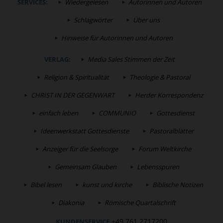
SERVICES:
Wiedergelesen
Autorinnen und Autoren
Schlagwörter
Über uns
Hinweise für Autorinnen und Autoren
VERLAG:
Media Sales Stimmen der Zeit
Religion & Spiritualität
Theologie & Pastoral
CHRIST IN DER GEGENWART
Herder Korrespondenz
einfach leben
COMMUNIO
Gottesdienst
Ideenwerkstatt Gottesdienste
Pastoralblätter
Anzeiger für die Seelsorge
Forum Weltkirche
Gemeinsam Glauben
Lebensspuren
Bibel lesen
kunst und kirche
Biblische Notizen
Diakonia
Römische Quartalschrift
+49 761 2717200
KUNDENSERVICE