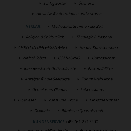
Schlagwörter
Über uns
Hinweise für Autorinnen und Autoren
VERLAG:
Media Sales Stimmen der Zeit
Religion & Spiritualität
Theologie & Pastoral
CHRIST IN DER GEGENWART
Herder Korrespondenz
einfach leben
COMMUNIO
Gottesdienst
Ideenwerkstatt Gottesdienste
Pastoralblätter
Anzeiger für die Seelsorge
Forum Weltkirche
Gemeinsam Glauben
Lebensspuren
Bibel lesen
kunst und kirche
Biblische Notizen
Diakonia
Römische Quartalschrift
+49 761 2717200
KUNDENSERVICE
kundenservice@herder.de
Abo online kündigen