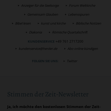
Anzeiger für die Seelsorge
Forum Weltkirche
Gemeinsam Glauben
Lebensspuren
Bibel lesen
kunst und kirche
Biblische Notizen
Diakonia
Römische Quartalschrift
+49 761 2717200
KUNDENSERVICE
kundenservice@herder.de
Abo online kündigen
FOLGEN SIE UNS:
Twitter
Stimmen der Zeit-Newsletter
Ja, ich möchte den kostenlosen Stimmen der Zeit-