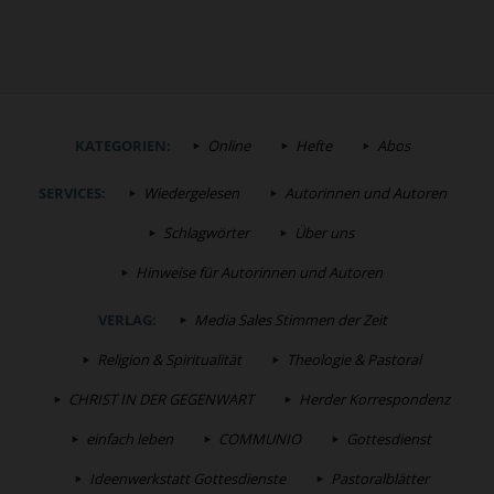
KATEGORIEN:
Online
Hefte
Abos
SERVICES:
Wiedergelesen
Autorinnen und Autoren
Schlagwörter
Über uns
Hinweise für Autorinnen und Autoren
VERLAG:
Media Sales Stimmen der Zeit
Religion & Spiritualität
Theologie & Pastoral
CHRIST IN DER GEGENWART
Herder Korrespondenz
einfach leben
COMMUNIO
Gottesdienst
Ideenwerkstatt Gottesdienste
Pastoralblätter