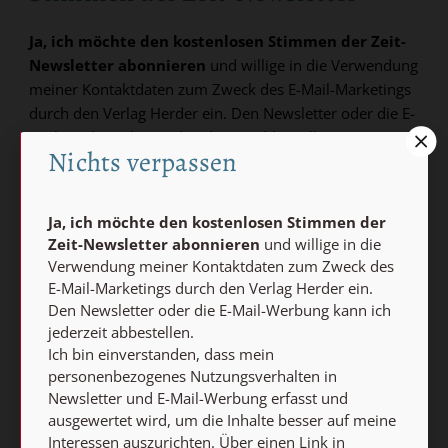
Ja, ich möchte den kostenlosen Stimmen der Zeit-
Newsletter abonnieren
und willige in die Verwendung
meiner Kontaktdaten zum Zweck des E-Mail-Marketings
durch den Verlag Herder ein. Den Newsletter oder die E-
Mail-Werbung kann ich jederzeit abbestellen.
Nichts verpassen
Ich bin einverstanden, dass mein personenbezogenes
Nutzungsverhalten in Newsletter und E-Mail-Werbung
erfasst und ausgewertet wird, um die Inhalte besser auf
Ja, ich möchte den kostenlosen Stimmen der
meine Interessen auszurichten. Über einen Link in
Zeit-Newsletter abonnieren
und willige in die
Newsletter oder E-Mail kann ich diese Funktion jederzeit
Verwendung meiner Kontaktdaten zum Zweck des
ausschalten.
E-Mail-Marketings durch den Verlag Herder ein.
Weiterführende Informationen finden Sie in unseren
Den Newsletter oder die E-Mail-Werbung kann ich
Datenschutzhinweisen
.
jederzeit abbestellen.
Ich bin einverstanden, dass mein
personenbezogenes Nutzungsverhalten in
E-MAIL
Newsletter und E-Mail-Werbung erfasst und
ausgewertet wird, um die Inhalte besser auf meine
Interessen auszurichten. Über einen Link in