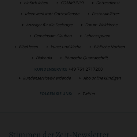
einfach leben
COMMUNIO
Gottesdienst
Ideenwerkstatt Gottesdienste
Pastoralblätter
Anzeiger für die Seelsorge
Forum Weltkirche
Gemeinsam Glauben
Lebensspuren
Bibel lesen
kunst und kirche
Biblische Notizen
Diakonia
Römische Quartalschrift
+49 761 2717200
KUNDENSERVICE
kundenservice@herder.de
Abo online kündigen
FOLGEN SIE UNS:
Twitter
Stimmen der Zeit-Newsletter