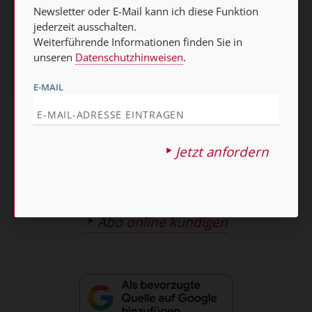
Jetzt anmelden
Newsletter oder E-Mail kann ich diese Funktion
jederzeit ausschalten.
Weiterführende Informationen finden Sie in
unseren
Datenschutzhinweisen
.
E-MAIL
AGB und Widerrufsbelehrung
Datenschutz
Jetzt anfordern
Barrierefreiheit
Impressum
Vertrag widerrufen
Abo online kündigen