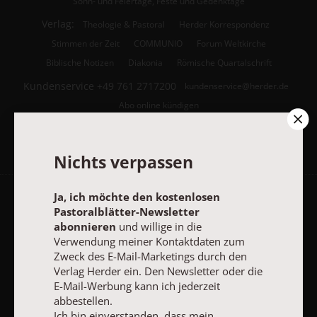
Sonn- und Feiertage, Feste und Gedenktage
Verlag:
Theologie & Pastoral
Herder Korrespondenz
Stimmen der Zeit
COMMUNIO
Forum Weltkirche
Biblische Notizen
Diakonia
Römische Quartalschrift
Kundenservice
+49 761 2717200
kundenservice@herder.de
Abo online kündigen
Folgen Sie uns:
Facebook
Nichts verpassen
Ja, ich möchte den kostenlosen
Pastoralblätter-Newsletter
Pastoralblätter-Newsletter
abonnieren
und willige in die
Verwendung meiner Kontaktdaten zum
Ja, ich möchte den kostenlosen Pastoralblätter-Newsletter
Zweck des E-Mail-Marketings durch den
abonnieren
und willige in die Verwendung meiner Kontaktdaten
Verlag Herder ein. Den Newsletter oder die
zum Zweck des E-Mail-Marketings durch den Verlag Herder ein.
E-Mail-Werbung kann ich jederzeit
Den Newsletter oder die E-Mail-Werbung kann ich jederzeit
abbestellen.
abbestellen.
Ich bin einverstanden, dass mein