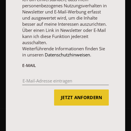
Ich bin einverstanden, dass mein personenbezogenes
personenbezogenes Nutzungsverhalten in
Nutzungsverhalten in Newsletter und E-Mail-Werbung erfasst
Newsletter und E-Mail-Werbung erfasst
und ausgewertet wird, um die Inhalte besser auf meine
Interessen auszurichten. Über einen Link in Newsletter oder E-
und ausgewertet wird, um die Inhalte
Mail kann ich diese Funktion jederzeit ausschalten.
besser auf meine Interessen auszurichten.
Weiterführende Informationen finden Sie in unseren
Über einen Link in Newsletter oder E-Mail
Datenschutzhinweisen
.
kann ich diese Funktion jederzeit
ausschalten.
E-MAIL
Weiterführende Informationen finden Sie
in unseren
Datenschutzhinweisen
.
E-MAIL
JETZT ANMELDEN
JETZT ANFORDERN
AGB und Widerrufsbelehrung
Datenschutz
Barrierefreiheit