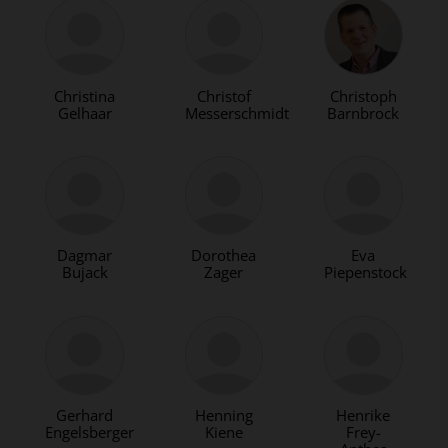
Christina
Christof
Christoph
Gelhaar
Messerschmidt
Barnbrock
Dagmar
Dorothea
Eva
Bujack
Zager
Piepenstock
Gerhard
Henning
Henrike
Engelsberger
Kiene
Frey-