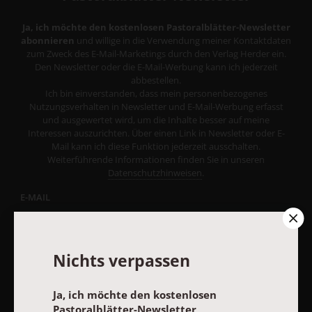
Ja, ich möchte den kostenlosen Pastoralblätter-Newsletter
abonnieren
und willige in die Verwendung meiner Kontaktdaten
zum Zweck des E-Mail-Marketings durch den Verlag Herder ein.
Den Newsletter oder die E-Mail-Werbung kann ich jederzeit
abbestellen.
Ich bin einverstanden, dass mein personenbezogenes
Nutzungsverhalten in Newsletter und E-Mail-Werbung erfasst
und ausgewertet wird, um die Inhalte besser auf meine
Interessen auszurichten. Über einen Link in Newsletter oder E-
Mail kann ich diese Funktion jederzeit ausschalten.
Weiterführende Informationen finden Sie in unseren
Datenschutzhinweisen
.
E-MAIL
Nichts verpassen
JETZT ANMELDEN
Ja, ich möchte den kostenlosen
Pastoralblätter-Newsletter