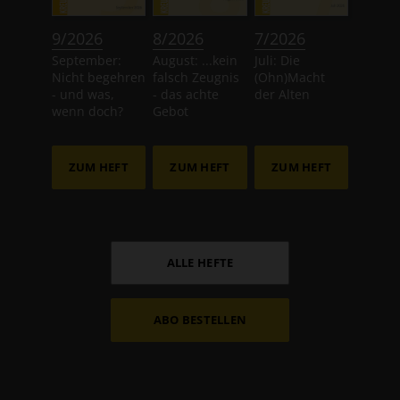
:
:
:
9/2026
8/2026
7/2026
September:
August: ...kein
Juli: Die
Nicht begehren
falsch Zeugnis
(Ohn)Macht
- und was,
- das achte
der Alten
wenn doch?
Gebot
ZUM HEFT
ZUM HEFT
ZUM HEFT
ALLE HEFTE
ABO BESTELLEN