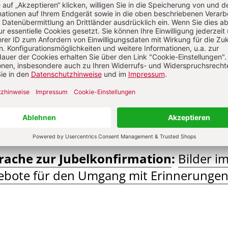
026: Juli: Die (Ohn)Macht der Alten
S. 64-70
nken zur Jubelkonfirmation
:
Erinneru
glichkeit
Von Tamara Meyer-Goedereis
026: Juli: Die (Ohn)Macht der Alten
S. 60-63
rache zur Jubelkonfirmation
:
Bilder i
ebote für den Umgang mit Erinnerunge