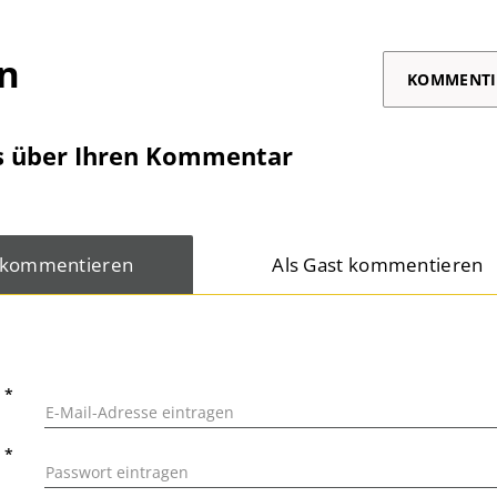
on
KOMMENTI
s über Ihren Kommentar
 kommentieren
Als Gast kommentieren
L
*
T
*