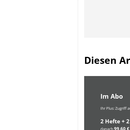
Diesen Art
Im Abo
Ihr Plus: Zugriff
2 Hefte + 2
99,60 €
danach