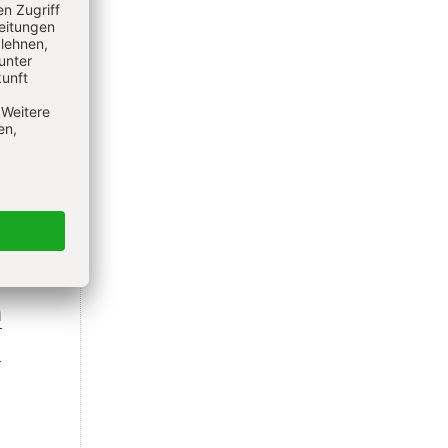
ng
m
n