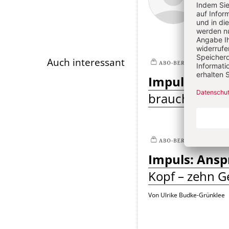
Artikel-
Infos
Auch interessant
7/2
Plus
Impuls: Geda
braucht Zugän
7/2
Plus
Impuls: Ansp
Kopf – zehn G
Von Ulrike Budke-Grünklee