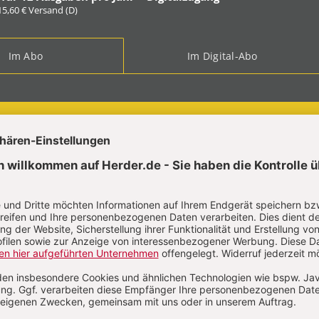
 15,60 € Versand (D)
Im Abo
Im Digital-Abo
ABO TESTEN
t?
Anmelden
en Wehmeier