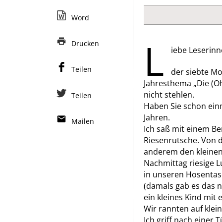
Word
L
Drucken
iebe Leserinn
Teilen
der siebte Mo
Jahresthema „Die (Oh
nicht stehlen.
Teilen
Haben Sie schon einm
Jahren.
Mailen
Ich saß mit einem Be
Riesenrutsche. Von 
anderem den kleinen
Nachmittag riesige L
in unseren Hosentasc
(damals gab es das 
ein kleines Kind mit 
Wir rannten auf klei
Ich griff nach einer