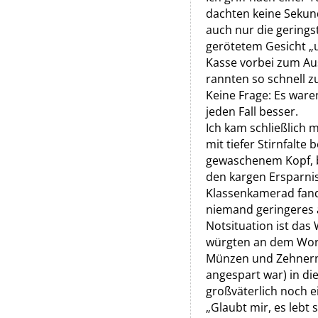
dachten keine Sekun
auch nur die gerings
gerötetem Gesicht „u
Kasse vorbei zum Au
rannten so schnell zu
Keine Frage: Es ware
jeden Fall besser.
Ich kam schließlich
mit tiefer Stirnfalte
gewaschenem Kopf, b
den kargen Ersparni
Klassenkamerad fand 
niemand geringeres a
Notsituation ist das
würgten an dem Wort
Münzen und Zehnern d
angespart war) in di
großväterlich noch e
„Glaubt mir, es lebt 