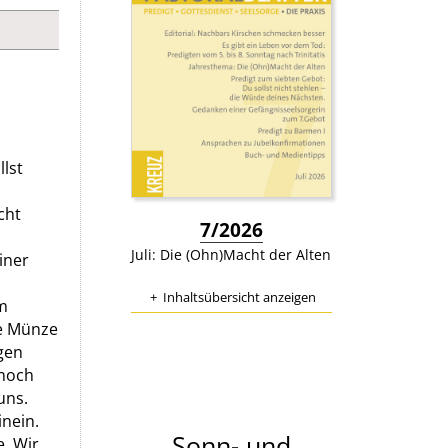
lst
cht
:
7/2026
Juli: Die (Ohn)Macht der Alten
iner
Inhaltsübersicht anzeigen
m
ge Münze
gen
 noch
uns.
nein.
Sonn- und
e. Wir