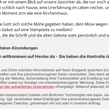
h er mit einem Blick auf unsere Gesichter ab, die nur noch 
 schlich nach Hause, eine Urerfahrung im Leben reicher, u
em Moment arm wie eine Kirchenmaus.
lte Gott sich solche Mühe gegeben haben, dem Mose wegen 
e Gebot auf eine Steinplatte zu meißeln?
 die die Schrift und die alten Gebote stets persönlich und w
 ihrem viel zu fest geschnürten Dutt und den schmalen,
en Lippen schon als Kind extrem unentspannt fand, bestan
be irgendwann aufgehört zu zählen, wie oft sie mit erhobene
tand und sagte: „Der liebe Gott sieht alles.“ Die Wucht der 
armherzig und bedrohlich über einen kleinen Kinderkopf. U
uch eine ganze Kindheit lang das Antlitz der Großtante.
n Witz noch nicht von dem Pfarrer, der zur Mitte des letzt
orgen durch den Pfarrgarten ging, um die Äpfel auf seinen
d zu begutachten. Das sahen irgendwann auch seine
it aufgekratzten Knien die Nacht darauf über das Mäuerche
erten und einige der Äpfel klauten, weil des Pfarrers Äpfel a
rt sein mussten, wie sie dachten. Sie schmeckten ihnen auch 
e wieder und entdeckten dabei ein Schild an einem der Bäu