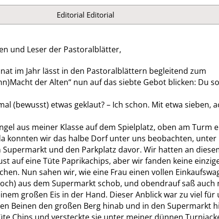
Editorial
Editorial
en und Leser der Pastoralblätter,
nat im Jahr lässt in den Pastoralblättern begleitend zum
n)Macht der Alten“ nun auf das siebte Gebot blicken: Du sol
al (bewusst) etwas geklaut? – Ich schon. Mit etwa sieben, a
ngel aus meiner Klasse auf dem Spielplatz, oben am Turm e
da konnten wir das halbe Dorf unter uns beobachten, unter
 Supermarkt und den Parkplatz davor. Wir hatten an diese
ust auf eine Tüte Paprikachips, aber wir fanden keine einzi
hen. Nun sahen wir, wie eine Frau einen vollen Einkaufswa
noch) aus dem Supermarkt schob, und obendrauf saß auch
einem großen Eis in der Hand. Dieser Anblick war zu viel für 
nen Beinen den großen Berg hinab und in den Supermarkt hi
 Tüte Chips und versteckte sie unter meiner dünnen Turnjack