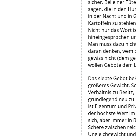
sicher. Bei einer Tü
sagen, die in den H
in der Nacht und in 
Kartoffeln zu stehle
Nicht nur das Wort is
hineingesprochen und
Man muss dazu nicht
daran denken, wem di
gewiss nicht (dem ge
wollen Gebote dem Le
Das siebte Gebot b
größeres Gewicht. S
Verhältnis zu Besitz
grundlegend neu zu
Ist Eigentum und Priv
der höchste Wert im 
sich, aber immer in 
Schere zwischen reich
Ungleichgewicht und 