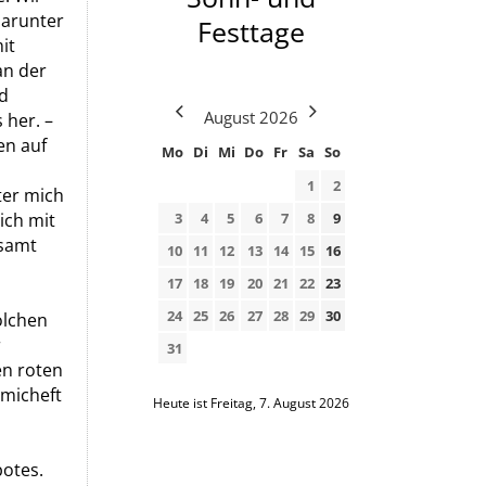
darunter
Festtage
it
an der
d
August
2026
 her. –
en auf
Mo
Di
Mi
Do
Fr
Sa
So
1
2
ter mich
3
4
5
6
7
8
9
ich mit
 samt
10
11
12
13
14
15
16
17
18
19
20
21
22
23
d
24
25
26
27
28
29
30
olchen
r
31
en roten
omicheft
Heute ist Freitag, 7. August 2026
botes.