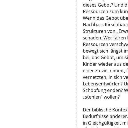
dieses Gebot? Und d
Ressourcen zum künft
Wenn das Gebot über
Nachbars Kirschbaum
Strukturen von „Erwa
schaden. Wer fairen
Ressourcen verschwe
bewegt sich längst i
bei, das Gebot, um s
Kinder wieder aus de
einer zu viel nimmt, 
vernetzten, in sich 
Lebensentwürfen? Un
Schöpfung enden? Was
„stehlen“ wollen?
Der biblische Kontex
Bedürfnisse anderer.
in Gleichgültigkeit m