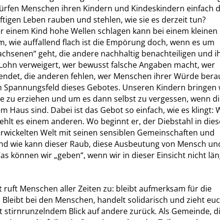
ürfen Menschen ihren Kindern und Kindeskindern einfach d
igen Leben rauben und stehlen, wie sie es derzeit tun?
 einem Kind hohe Wellen schlagen kann bei einem kleinen G
, wie auffallend flach ist die Empörung doch, wenn es um
chsenen“ geht, die andere nachhaltig benachteiligen und 
 Lohn verweigert, wer bewusst falsche Angaben macht, wer
ndet, die anderen fehlen, wer Menschen ihrer Würde bera
m Spannungsfeld dieses Gebotes. Unseren Kindern bringen 
ie zu erziehen und um es dann selbst zu vergessen, wenn d
m Haus sind. Dabei ist das Gebot so einfach, wie es klingt:
fehlt es einem anderen. Wo beginnt er, der Diebstahl in dies
verwickelten Welt mit seinen sensiblen Gemeinschaften und
d wie kann dieser Raub, diese Ausbeutung von Mensch un
 können wir „geben“, wenn wir in dieser Einsicht nicht lä
t ruft Menschen aller Zeiten zu: bleibt aufmerksam für die
 Bleibt bei den Menschen, handelt solidarisch und zieht euc
it stirnrunzelndem Blick auf andere zurück. Als Gemeinde, di