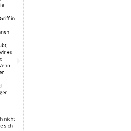
ie
riff in
ihnen
ubt,
wir es
ie
 Wenn
er
d
nger
h nicht
e sich