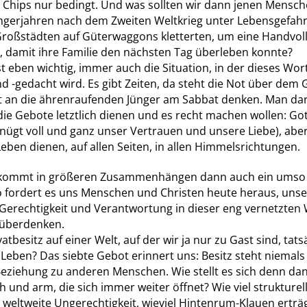
te Chips nur bedingt. Und was sollten wir dann jenen Mensc
ungerjahren nach dem Zweiten Weltkrieg unter Lebensgefahr
Großstädten auf Güterwaggons kletterten, um eine Handvol
n, damit ihre Familie den nächsten Tag überleben konnte?
t eben wichtig, immer auch die Situation, in der dieses Wor
 -gedacht wird. Es gibt Zeiten, da steht die Not über dem 
 an die ährenraufenden Jünger am Sabbat denken. Man dar
e Gebote letztlich dienen und es recht machen wollen: Go
nügt voll und ganz unser Vertrauen und unsere Liebe), abe
ben dienen, auf allen Seiten, in allen Himmelsrichtungen.
ekommt in größeren Zusammenhängen dann auch ein umso
o fordert es uns Menschen und Christen heute heraus, unse
, Gerechtigkeit und Verantwortung in dieser eng vernetzten 
 überdenken.
atbesitz auf einer Welt, auf der wir ja nur zu Gast sind, tats
Leben? Das siebte Gebot erinnert uns: Besitz steht niemals 
Beziehung zu anderen Menschen. Wie stellt es sich denn da
 und arm, die sich immer weiter öffnet? Wie viel strukturel
weltweite Ungerechtigkeit, wieviel Hintenrum-Klauen erträ