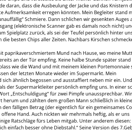
de daran, dass die Ausbeulung der Jacke und das Knistern 
te Aufmerksamkeit erregen könnten. Mein Begleiter stand m
nauffällig“ Schmiere. Dann schlichen wir gesenkten Auges 
sgang (elektronische Scanner gab es damals noch nicht) un
m Spielplatz zurück, als sei der Teufel persönlich hinter uns
n die besten Chips aller Zeiten. Nachbars Kirschen schmeck
 mit paprikaverschmiertem Mund nach Hause, wo meine Mut
 bereits an der Tür empfing. Keine halbe Stunde später stand 
lass wie die Wand und mit meinem kleinen Portemonnaie
ssen der letzten Monate wieder im Supermarkt. Mein
sich ähnlich begossen und ausstaffiert neben mir ein. Un
ls der Supermarktleiter persönlich empfing uns. In einer s
 Wort „Entschuldigung“ für zwei Pimpfe unaussprechbar. Wi
 herum und zählten dem großen Mann schließlich in klein
en fälligen Betrag (der eigentlich für ein gemeinsames C
e offene Hand. Auch nickten wir mehrmals heftig, als er uns
inige Ratschläge fürs Leben mitgab. Unter anderem diesen:
sich einfach besser ohne Diebstahl.“ Seine Version des 7.Ge