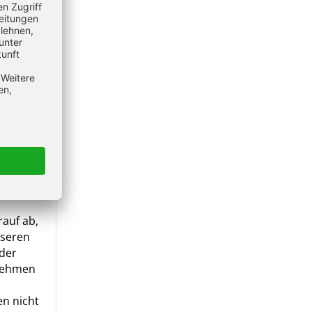
fel
hild
eben:
sen Witz
reue zu
er
rauf ab,
nseren
der
 nehmen
en nicht