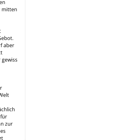
hen
 mitten
l
t
Gebot.
f aber
tt
r gewiss
r
Welt
ächlich
für
nn zur
les
gt