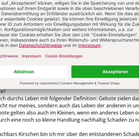
dschrift des Pfarrers: „Der liebe Gott sieht alles!“
nächsten Morgen wieder durch den Garten ging und seine Äp
cht nur einen weiteren herben Verlust an Obst fest. Auf das Sc
and mit ungelenker Kinderschrift unter seine Worte geschri
icht!“
tante lag längst auf dem Friedhof, habe ich ihr am Grab die
n der Nähe legte den Kopf schief und flog weg.
 dem siebten Gebot? Wie ist das überhaupt mit Ihrer Detailt
cht? Kommt alles ins Wanken, wenn die Details nicht mehr
s bei Gott vielleicht doch eine entspannte Spannweite in d
te?
ich durchs Leben mit folgender Definition: Gebote zielen da
nicht nur meines, sondern auch das Leben der anderen in u
ote gelten also auch im Kleinen, wenn ein anderes Leben o
urch eine noch so kleine Handlung nachhaltig Schaden zu
achbars Kirschen bin ich mir über den entstandenen Schad