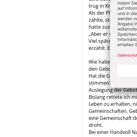
trug in Kreide die Han
Als der Pfarrer am 
zählte, stellte er ni
hatte zusätzlich jem
„Aber er verrät uns n
Viel später, die Groß
erzählt. Eine Amsel i
Wie halten Sie’s mit
den Geboten?
Hat die Großtante re
stimmen? Oder gibt e
Auslegung der Gebo
Bislang rettete ich m
Leben zu erhalten, 
Gemeinschaften. Geb
eine Gemeinschaft d
droht.
Bei einer Handvoll N