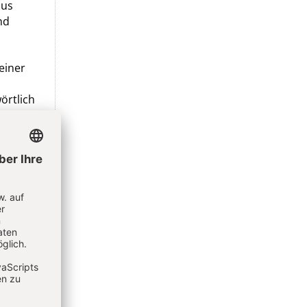
aus
nd
einer
örtlich
d da
m
Gebote
nd die
en
n in
uf jeden
gut.
me. Es