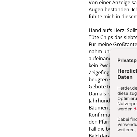
Von einer Anzeige sa
Augen bestanden. Ich
fühlte mich in dies
Hand aufs Herz: Sol
Tüte Chips das siebt
Für meine Großtante,
nahm und die ich mit
aufeinandergepresst
kein Zweifel. Ich ha
Zeigefinger vor mir s
beugten sich da unb
Gebote trugen dann a
Damals kannte ich de
Jahrhunderts jeden M
Bäumen zu zählen un
Konfirmanden, die m
den Pfarrgarten klett
Fall die besten im O
Bald darauf kamen si