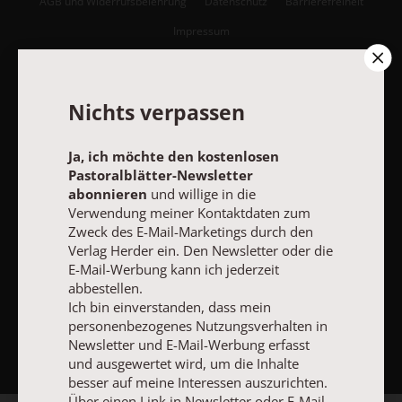
AGB und Widerrufsbelehrung
Datenschutz
Barrierefreiheit
Impressum
Vertrag widerrufen
Abo online kündigen
Nichts verpassen
Ja, ich möchte den kostenlosen
Pastoralblätter-Newsletter
abonnieren
und willige in die
Verwendung meiner Kontaktdaten zum
Zweck des E-Mail-Marketings durch den
Verlag Herder ein. Den Newsletter oder die
E-Mail-Werbung kann ich jederzeit
abbestellen.
Ich bin einverstanden, dass mein
NACH OBEN
personenbezogenes Nutzungsverhalten in
Newsletter und E-Mail-Werbung erfasst
und ausgewertet wird, um die Inhalte
besser auf meine Interessen auszurichten.
Über einen Link in Newsletter oder E-Mail