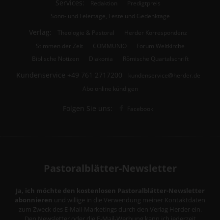
Services:
Redaktion
Predigtpreis
Sonn- und Feiertage, Feste und Gedenktage
Verlag:
Theologie & Pastoral
Herder Korrespondenz
Stimmen der Zeit
COMMUNIO
Forum Weltkirche
Biblische Notizen
Diakonia
Römische Quartalschrift
Kundenservice
+49 761 2717200
kundenservice@herder.de
Abo online kündigen
Folgen Sie uns:
Facebook
Pastoralblätter-Newsletter
Ja, ich möchte den kostenlosen Pastoralblätter-Newsletter
abonnieren
und willige in die Verwendung meiner Kontaktdaten
zum Zweck des E-Mail-Marketings durch den Verlag Herder ein.
Den Newsletter oder die E-Mail-Werbung kann ich jederzeit