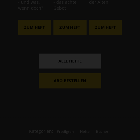
- und was,
- das achte
der Alten
wenn doch?
Gebot
ZUM HEFT
ZUM HEFT
ZUM HEFT
ALLE HEFTE
ABO BESTELLEN
Kategorien:
Predigten
Hefte
Bücher