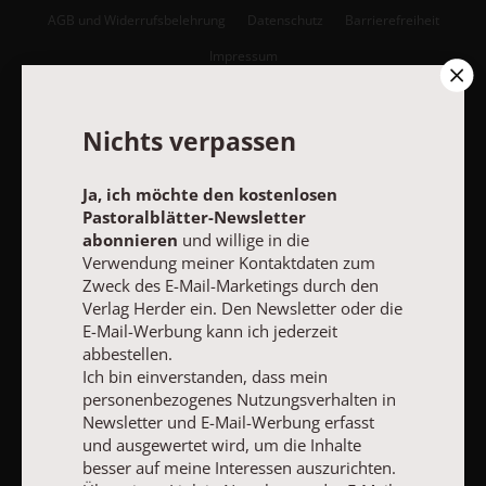
AGB und Widerrufsbelehrung
Datenschutz
Barrierefreiheit
Impressum
Vertrag widerrufen
Abo online kündigen
Nichts verpassen
Ja, ich möchte den kostenlosen
Pastoralblätter-Newsletter
abonnieren
und willige in die
Verwendung meiner Kontaktdaten zum
Zweck des E-Mail-Marketings durch den
Verlag Herder ein. Den Newsletter oder die
E-Mail-Werbung kann ich jederzeit
abbestellen.
Ich bin einverstanden, dass mein
personenbezogenes Nutzungsverhalten in
NACH OBEN
Newsletter und E-Mail-Werbung erfasst
und ausgewertet wird, um die Inhalte
besser auf meine Interessen auszurichten.