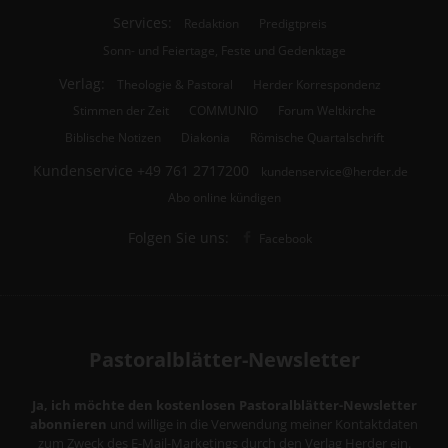
Services:
Redaktion
Predigtpreis
Sonn- und Feiertage, Feste und Gedenktage
Verlag:
Theologie & Pastoral
Herder Korrespondenz
Stimmen der Zeit
COMMUNIO
Forum Weltkirche
Biblische Notizen
Diakonia
Römische Quartalschrift
Kundenservice
+49 761 2717200
kundenservice@herder.de
Abo online kündigen
Folgen Sie uns:
Facebook
Pastoralblätter-Newsletter
Ja, ich möchte den kostenlosen Pastoralblätter-Newsletter
abonnieren
und willige in die Verwendung meiner Kontaktdaten
zum Zweck des E-Mail-Marketings durch den Verlag Herder ein.