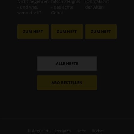
Nicht begehren
falsch Zeugnis
(Ohn)Macht
- und was,
- das achte
der Alten
wenn doch?
Gebot
ZUM HEFT
ZUM HEFT
ZUM HEFT
ALLE HEFTE
ABO BESTELLEN
Kategorien:
Predigten
Hefte
Bücher