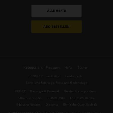
ALLE HEFTE
ABO BESTELLEN
Kategorien:
Predigten
Hefte
Bücher
Services:
Redaktion
Predigtpreis
Sonn- und Feiertage, Feste und Gedenktage
Verlag:
Theologie & Pastoral
Herder Korrespondenz
Stimmen der Zeit
COMMUNIO
Forum Weltkirche
Biblische Notizen
Diakonia
Römische Quartalschrift
Kundenservice
+49 761 2717200
kundenservice@herder.de