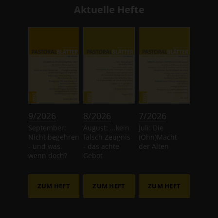
Aktuelle Hefte
:
:
:
9/2026
8/2026
7/2026
September:
August: ...kein
Juli: Die
Nicht begehren
falsch Zeugnis
(Ohn)Macht
- und was,
- das achte
der Alten
wenn doch?
Gebot
ZUM HEFT
ZUM HEFT
ZUM HEFT