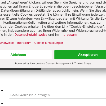
on
KOMMENTI
s über Ihren Kommentar
 kommentieren
Als Gast kommentieren
L
*
T
*