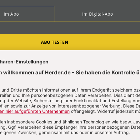
Im Abo
Im Digital-Abo
ABO TESTEN
t?
Anmelden
ing Kiene