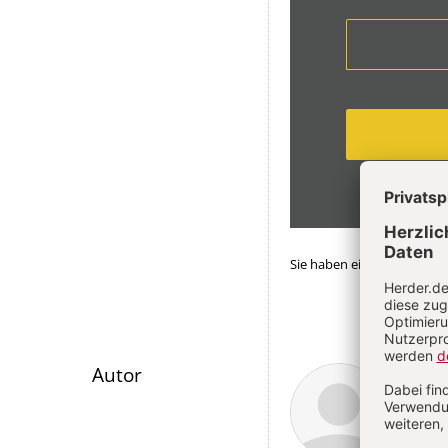
Sie haben ein Abonnemen
Überschrift
Henn
Autor
Artikel-