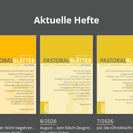
Aktuelle Hefte
:
:
:
6
8/2026
7/2026
r: Nicht begehren -
August: ...kein falsch Zeugnis -
Juli: Die (Ohn)Macht 
 wenn doch?
das achte Gebot