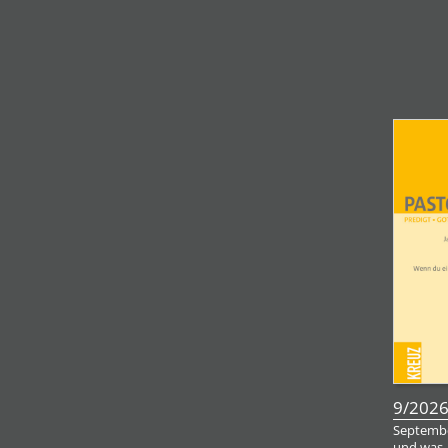
9/202
Septembe
und was,