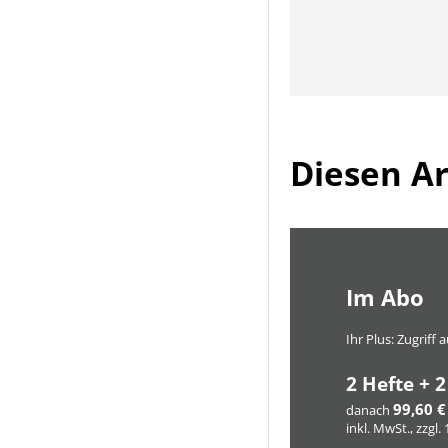
Diesen Art
Im Abo
Ihr Plus: Zugriff
2 Hefte + 2
99,60 €
danach
inkl. MwSt., zzgl.