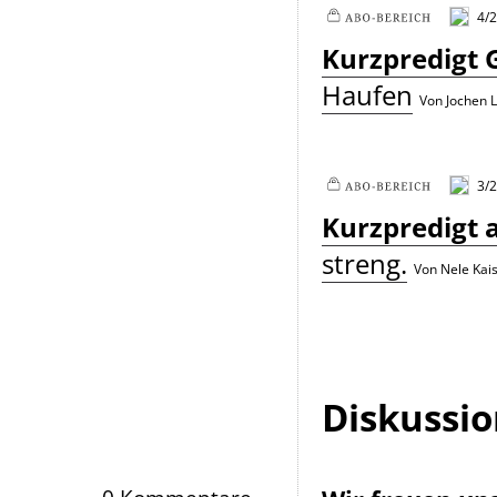
4/2
Plus
Kurzpredigt 
Haufen
Von Jochen 
3/
Plus
Kurzpredigt 
streng.
Von Nele Kai
Diskussi