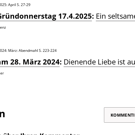
025: April
S. 27-29
Gründonnerstag 17.4.2025
:
Ein seltsam
Lenz
2024: März: Abendmahl
S. 223-224
am 28. März 2024
:
Dienende Liebe ist a
ser
on
KOMMENTI