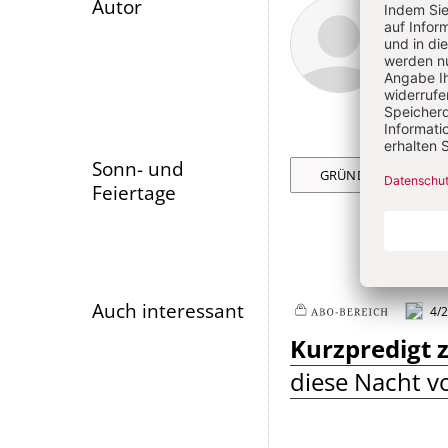
Überschrift
Matt
Autor
Artikel-
Infos
Sonn- und
GRÜNDONNERSTAG
Feiertage
Auch interessant
4/2
Plus
Kurzpredigt
diese Nacht v