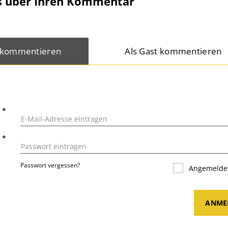
s über Ihren Kommentar
 kommentieren
Als Gast kommentieren
L
*
T
*
Passwort vergessen?
Angemeldet
ANME