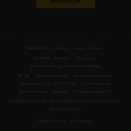
ABO BESTELLEN
Kategorien:
Predigten
Hefte
Bücher
Services:
Redaktion
Predigtpreis
Sonn- und Feiertage, Feste und Gedenktage
Verlag:
Theologie & Pastoral
Herder Korrespondenz
Stimmen der Zeit
COMMUNIO
Forum Weltkirche
Biblische Notizen
Diakonia
Römische Quartalschrift
Kundenservice
+49 761 2717200
kundenservice@herder.de
Abo online kündigen
Folgen Sie uns:
Facebook