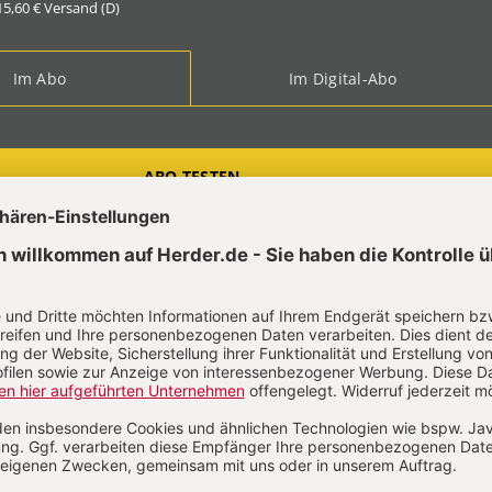
 15,60 € Versand (D)
Im Abo
Im Digital-Abo
ABO TESTEN
t?
Anmelden
frieder Zumkehr