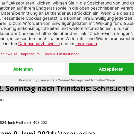
RINITATIS
026: Juni: Getrennte Wege gehen – das sechste Gebot
S. 19-23
. Sonntag nach Trinitatis
:
Sehnsucht 
ann
024: Juni: Freiheit
S. 498-502
am 9. Juni 2024
:
Verbunden