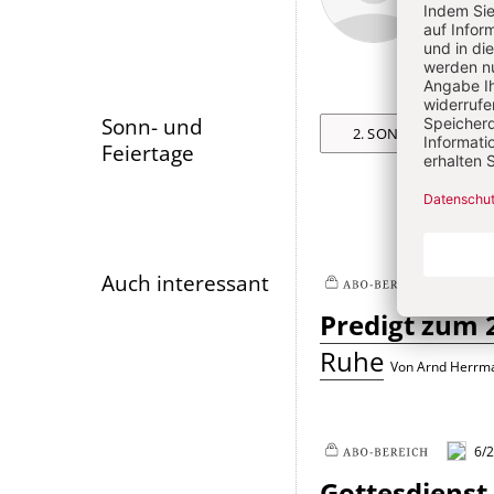
Artikel-
Infos
Sonn- und
2. SONNTAG NACH T
Feiertage
Auch interessant
6/2
Plus
Predigt zum 2
Ruhe
Von Arnd Herrm
6/2
Plus
Gottesdienst 