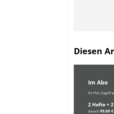
Diesen Art
Im Abo
Ihr Plus: Zugriff
2 Hefte + 2
99,60 €
danach