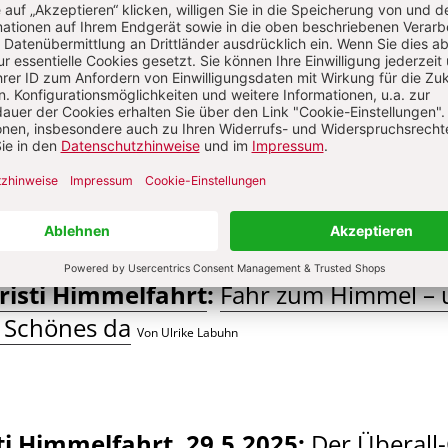
HRT
026: Mai: nicht töten
S. 26-30
hristi Himmelfahrt
:
Fahr zum Himmel – 
s Schönes da
Von Ulrike Labuhn
ti Himmelfahrt, 29.5.2025
:
Der Überall