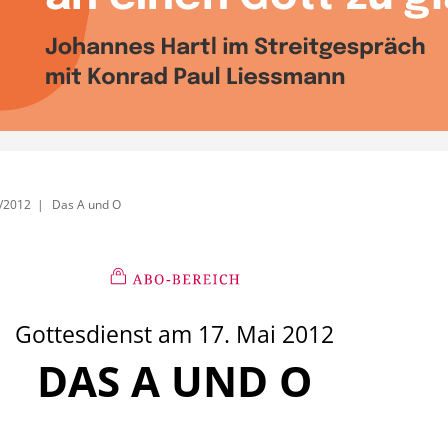
/2012
Das A und O
Gottesdienst am 17. Mai 2012
DAS A UND O
: