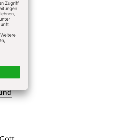
und
-Gott