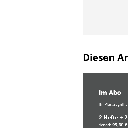
Diesen Art
Im Abo
Ihr Plus: Zugriff
2 Hefte + 2
99,60 €
danach