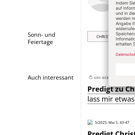
Artikel-
Infos
Sonn- und
CHRISTI HIMMELFA
Feiertage
Auch interessant
5/2
Plus
Predigt zu C
lass mir etwa
5/2025: Mai
S. 43-47
Predigt Chris