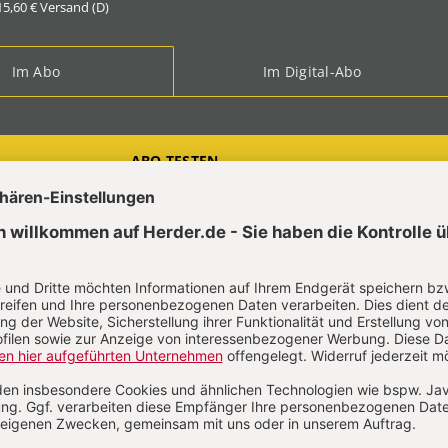
 15,60 € Versand (D)
Im Abo
Im Digital-Abo
ABO TESTEN
t?
Anmelden
-Dorothea Biersack