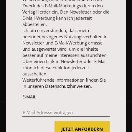
und ausgewertet wird, um die Inhalte besser auf meine
Zweck des E-Mail-Marketings durch den
Interessen auszurichten. Über einen Link in Newsletter oder E-
Verlag Herder ein. Den Newsletter oder die
Mail kann ich diese Funktion jederzeit ausschalten.
E-Mail-Werbung kann ich jederzeit
Weiterführende Informationen finden Sie in unseren
abbestellen.
Datenschutzhinweisen
.
Ich bin einverstanden, dass mein
personenbezogenes Nutzungsverhalten in
E-MAIL
Newsletter und E-Mail-Werbung erfasst
und ausgewertet wird, um die Inhalte
besser auf meine Interessen auszurichten.
Über einen Link in Newsletter oder E-Mail
JETZT ANMELDEN
kann ich diese Funktion jederzeit
ausschalten.
Weiterführende Informationen finden Sie
in unseren
Datenschutzhinweisen
.
E-MAIL
AGB und Widerrufsbelehrung
Datenschutz
Barrierefreiheit
Impressum
JETZT ANFORDERN