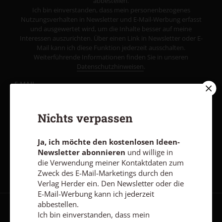
abbestellen.
Ich bin einverstanden, dass mein personenbezogenes
Nutzungsverhalten in Newsletter und E-Mail-Werbung erfasst
und ausgewertet wird, um die Inhalte besser auf meine
Interessen auszurichten. Über einen Link in Newsletter oder E-
Mail kann ich diese Funktion jederzeit ausschalten.
Weiterführende Informationen finden Sie in unseren
Datenschutzhinweisen
.
E-MAIL
Nichts verpassen
Jetzt anmelden
Ja, ich möchte den kostenlosen Ideen-
Newsletter abonnieren
und willige in
die Verwendung meiner Kontaktdaten zum
Zweck des E-Mail-Marketings durch den
Verlag Herder ein. Den Newsletter oder die
E-Mail-Werbung kann ich jederzeit
abbestellen.
Ich bin einverstanden, dass mein
AGB und Widerrufsbelehrung
Datenschutz
Barrierefreiheit