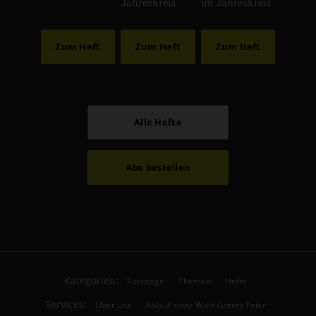
Jahreskreis
im Jahreskreis
Zum Heft
Zum Heft
Zum Heft
Alle Hefte
Abo bestellen
Kategorien:
Sonntage
Themen
Hefte
Services:
Über uns
Ablauf einer Wort-Gottes-Feier