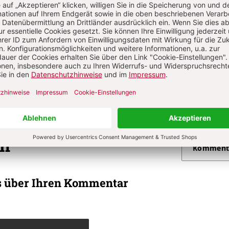
ng am Karfreitag
Von Michael Paul
nntag bis 3. Sonntag der Osterzeit
S. 85-89
Gestaltungselement
in Kreuz hast du die Welt erlöst –
 Kindern und Senioren
Von Maria Garsky
on
Komment
s über Ihren Kommentar