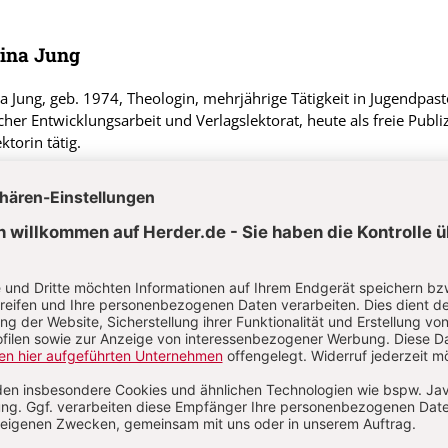
ina Jung
a Jung, geb. 1974, Theologin, mehrjährige Tätigkeit in Jugendpast
icher Entwicklungsarbeit und Verlagslektorat, heute als freie Publiz
ktorin tätig.
. 3/2026: Palmsonntag bis 6. Sonntag der Osterzeit
S. 33-39
Wort-Gottes-Feier
den und Sterben Jesu am Karfreitag
na Jung
g bis 6. Sonntag der Osterzeit
S. 40-41
Gestaltungselement
olgota – Symbolpredigt und