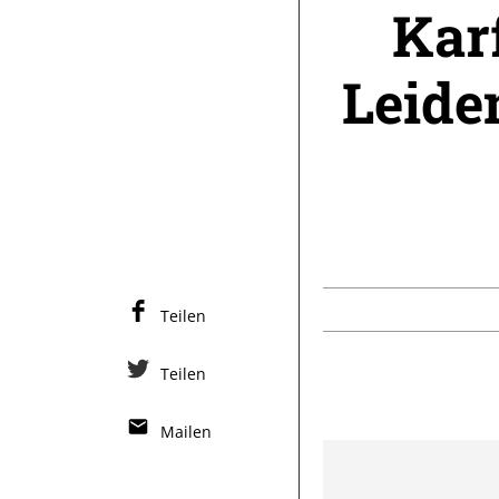
Kar
Leide
Teilen
Teilen
Mailen