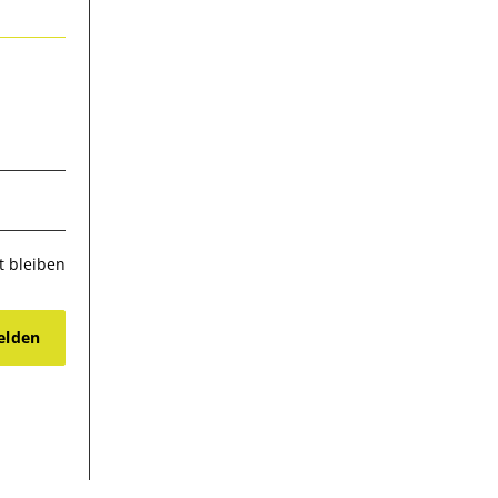
 bleiben
lden