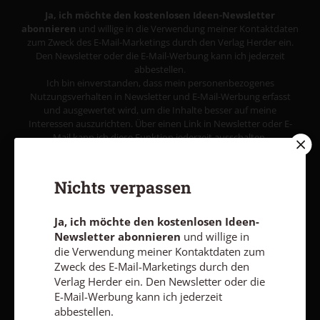
Ja, ich möchte den kostenlosen Ideen-Newsletter
abonnieren
und willige in die Verwendung meiner Kontaktdaten
zum Zweck des E-Mail-Marketings durch den Verlag Herder ein.
Den Newsletter oder die E-Mail-Werbung kann ich jederzeit
abbestellen.
Ich bin einverstanden, dass mein personenbezogenes
Nutzungsverhalten in Newsletter und E-Mail-Werbung erfasst
und ausgewertet wird, um die Inhalte besser auf meine
Interessen auszurichten. Über einen Link in Newsletter oder E-
Mail kann ich diese Funktion jederzeit ausschalten.
Weiterführende Informationen finden Sie in unseren
Datenschutzhinweisen
.
Nichts verpassen
E-MAIL
Ja, ich möchte den kostenlosen Ideen-
Newsletter abonnieren
und willige in
die Verwendung meiner Kontaktdaten zum
Jetzt anmelden
Zweck des E-Mail-Marketings durch den
Verlag Herder ein. Den Newsletter oder die
E-Mail-Werbung kann ich jederzeit
abbestellen.