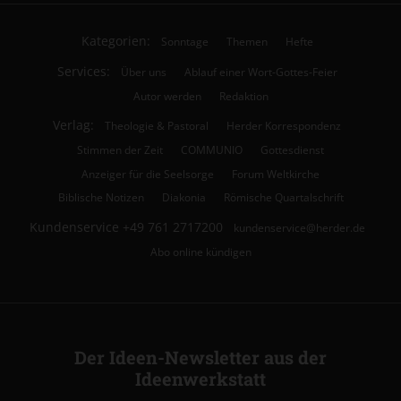
Kategorien:
Sonntage
Themen
Hefte
Services:
Über uns
Ablauf einer Wort-Gottes-Feier
Autor werden
Redaktion
Verlag:
Theologie & Pastoral
Herder Korrespondenz
Stimmen der Zeit
COMMUNIO
Gottesdienst
Anzeiger für die Seelsorge
Forum Weltkirche
Biblische Notizen
Diakonia
Römische Quartalschrift
Kundenservice
+49 761 2717200
kundenservice@herder.de
Abo online kündigen
Der Ideen-Newsletter aus der
Ideenwerkstatt