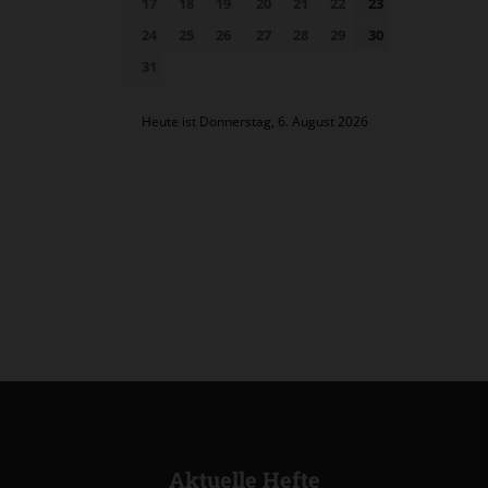
17
18
19
20
21
22
23
24
25
26
27
28
29
30
31
Heute ist Donnerstag, 6. August 2026
Aktuelle Hefte