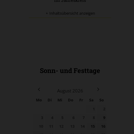
im Jahreskreis
Inhaltsübersicht anzeigen
Sonn- und Festtage
August
2026
Mo
Di
Mi
Do
Fr
Sa
So
1
2
3
4
5
6
7
8
9
10
11
12
13
14
15
16