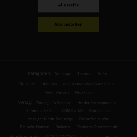
Alle Hefte
Abo bestellen
Kategorien:
Sonntage
Themen
Hefte
Services:
Über uns
Ablauf einer Wort-Gottes-Feier
Autor werden
Redaktion
Verlag:
Theologie & Pastoral
Herder Korrespondenz
Stimmen der Zeit
COMMUNIO
Gottesdienst
Anzeiger für die Seelsorge
Forum Weltkirche
Biblische Notizen
Diakonia
Römische Quartalschrift
Kundenservice
+49 761 2717200