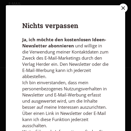
E-MAIL
Nichts verpassen
Jetzt anmelden
Ja, ich möchte den kostenlosen Ideen-
Newsletter abonnieren
und willige in
die Verwendung meiner Kontaktdaten zum
Zweck des E-Mail-Marketings durch den
Verlag Herder ein. Den Newsletter oder die
E-Mail-Werbung kann ich jederzeit
abbestellen.
AGB und Widerrufsbelehrung
Datenschutz
Barrierefreiheit
Ich bin einverstanden, dass mein
personenbezogenes Nutzungsverhalten in
Impressum
Newsletter und E-Mail-Werbung erfasst
und ausgewertet wird, um die Inhalte
besser auf meine Interessen auszurichten.
Vertrag widerrufen
Abo online kündigen
Über einen Link in Newsletter oder E-Mail
kann ich diese Funktion jederzeit
ausschalten.