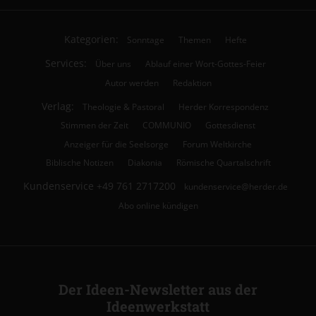
Kategorien:
Sonntage
Themen
Hefte
Services:
Über uns
Ablauf einer Wort-Gottes-Feier
Autor werden
Redaktion
Verlag:
Theologie & Pastoral
Herder Korrespondenz
Stimmen der Zeit
COMMUNIO
Gottesdienst
Anzeiger für die Seelsorge
Forum Weltkirche
Biblische Notizen
Diakonia
Römische Quartalschrift
Kundenservice
+49 761 2717200
kundenservice@herder.de
Abo online kündigen
Der Ideen-Newsletter aus der
Ideenwerkstatt