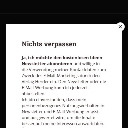
AGB und Widerrufsbelehrung
Datenschutz
Barrierefreiheit
Impressum
Nichts verpassen
Vertrag widerrufen
Abo online kündigen
Ja, ich möchte den kostenlosen Ideen-
Newsletter abonnieren
und willige in
die Verwendung meiner Kontaktdaten zum
Zweck des E-Mail-Marketings durch den
Verlag Herder ein. Den Newsletter oder die
E-Mail-Werbung kann ich jederzeit
abbestellen.
Ich bin einverstanden, dass mein
personenbezogenes Nutzungsverhalten in
Newsletter und E-Mail-Werbung erfasst
und ausgewertet wird, um die Inhalte
besser auf meine Interessen auszurichten.