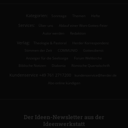
Kategorien:
Sonntage
Themen
Hefte
Services:
Über uns
Ablauf einer Wort-Gottes-Feier
Autor werden
Redaktion
Verlag:
Theologie & Pastoral
Herder Korrespondenz
Stimmen der Zeit
COMMUNIO
Gottesdienst
Anzeiger für die Seelsorge
Forum Weltkirche
Biblische Notizen
Diakonia
Römische Quartalschrift
Kundenservice
+49 761 2717200
kundenservice@herder.de
Abo online kündigen
Der Ideen-Newsletter aus der
Ideenwerkstatt