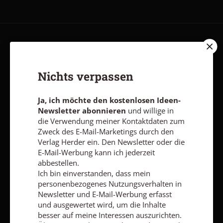
AGB und Widerrufsbelehrung
Datenschutz
Barrierefreiheit
Impressum
Nichts verpassen
Vertrag widerrufen
Abo online kündigen
Ja, ich möchte den kostenlosen Ideen-
Newsletter abonnieren
und willige in
die Verwendung meiner Kontaktdaten zum
Zweck des E-Mail-Marketings durch den
Verlag Herder ein. Den Newsletter oder die
E-Mail-Werbung kann ich jederzeit
abbestellen.
Ich bin einverstanden, dass mein
personenbezogenes Nutzungsverhalten in
Newsletter und E-Mail-Werbung erfasst
und ausgewertet wird, um die Inhalte
besser auf meine Interessen auszurichten.
Nach oben