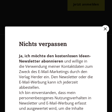
Jetzt anmelden
Nichts verpassen
AGB und Widerrufsbelehrung
Datenschutz
Barrierefreiheit
Impressum
Ja, ich möchte den kostenlosen Ideen-
Newsletter abonnieren
und willige in
die Verwendung meiner Kontaktdaten zum
Zweck des E-Mail-Marketings durch den
Vertrag widerrufen
Abo online kündigen
Verlag Herder ein. Den Newsletter oder die
E-Mail-Werbung kann ich jederzeit
abbestellen.
Ich bin einverstanden, dass mein
personenbezogenes Nutzungsverhalten in
Newsletter und E-Mail-Werbung erfasst
und ausgewertet wird, um die Inhalte