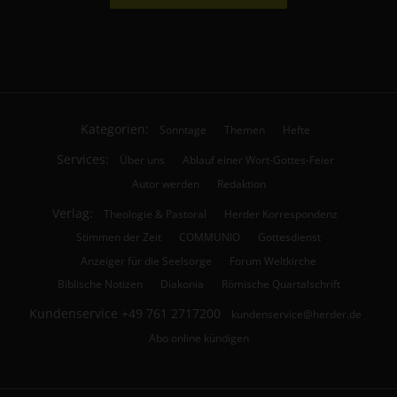
Kategorien:
Sonntage
Themen
Hefte
Services:
Über uns
Ablauf einer Wort-Gottes-Feier
Autor werden
Redaktion
Verlag:
Theologie & Pastoral
Herder Korrespondenz
Stimmen der Zeit
COMMUNIO
Gottesdienst
Anzeiger für die Seelsorge
Forum Weltkirche
Biblische Notizen
Diakonia
Römische Quartalschrift
Kundenservice
+49 761 2717200
kundenservice@herder.de
Abo online kündigen