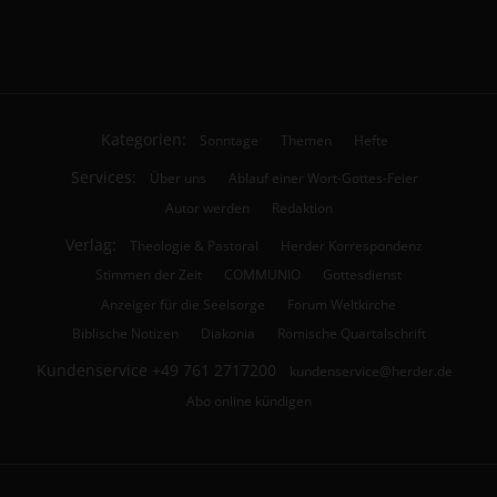
Kategorien:
Sonntage
Themen
Hefte
Services:
Über uns
Ablauf einer Wort-Gottes-Feier
Autor werden
Redaktion
Verlag:
Theologie & Pastoral
Herder Korrespondenz
Stimmen der Zeit
COMMUNIO
Gottesdienst
Anzeiger für die Seelsorge
Forum Weltkirche
Biblische Notizen
Diakonia
Römische Quartalschrift
Kundenservice
+49 761 2717200
kundenservice@herder.de
Abo online kündigen