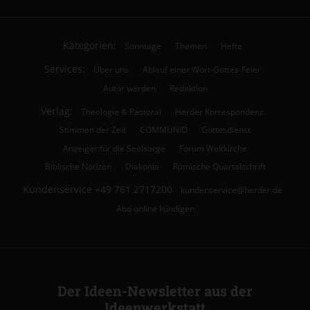
Kategorien:
Sonntage
Themen
Hefte
Services:
Über uns
Ablauf einer Wort-Gottes-Feier
Autor werden
Redaktion
Verlag:
Theologie & Pastoral
Herder Korrespondenz
Stimmen der Zeit
COMMUNIO
Gottesdienst
Anzeiger für die Seelsorge
Forum Weltkirche
Biblische Notizen
Diakonia
Römische Quartalschrift
Kundenservice
+49 761 2717200
kundenservice@herder.de
Abo online kündigen
Der Ideen-Newsletter aus der
Ideenwerkstatt