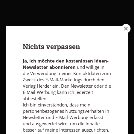
AGB und Widerrufsbelehrung
Datenschutz
Barrierefreiheit
Impressum
Nichts verpassen
Ja, ich möchte den kostenlosen Ideen-
Vertrag widerrufen
Abo online kündigen
Newsletter abonnieren
und willige in
die Verwendung meiner Kontaktdaten zum
Zweck des E-Mail-Marketings durch den
Verlag Herder ein. Den Newsletter oder die
E-Mail-Werbung kann ich jederzeit
abbestellen.
Ich bin einverstanden, dass mein
personenbezogenes Nutzungsverhalten in
Newsletter und E-Mail-Werbung erfasst
und ausgewertet wird, um die Inhalte
besser auf meine Interessen auszurichten.