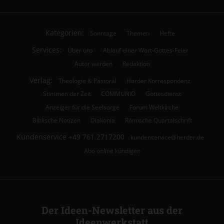
Kategorien:
Sonntage
Themen
Hefte
Services:
Über uns
Ablauf einer Wort-Gottes-Feier
Autor werden
Redaktion
Verlag:
Theologie & Pastoral
Herder Korrespondenz
Stimmen der Zeit
COMMUNIO
Gottesdienst
Anzeiger für die Seelsorge
Forum Weltkirche
Biblische Notizen
Diakonia
Römische Quartalschrift
Kundenservice
+49 761 2717200
kundenservice@herder.de
Abo online kündigen
Der Ideen-Newsletter aus der
Ideenwerkstatt