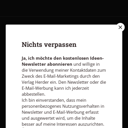
AGB und Widerrufsbelehrung
Datenschutz
Barrierefreiheit
Impressum
Nichts verpassen
Ja, ich möchte den kostenlosen Ideen-
Vertrag widerrufen
Abo online kündigen
Newsletter abonnieren
und willige in
die Verwendung meiner Kontaktdaten zum
Zweck des E-Mail-Marketings durch den
Verlag Herder ein. Den Newsletter oder die
E-Mail-Werbung kann ich jederzeit
abbestellen.
Ich bin einverstanden, dass mein
personenbezogenes Nutzungsverhalten in
Newsletter und E-Mail-Werbung erfasst
und ausgewertet wird, um die Inhalte
besser auf meine Interessen auszurichten.