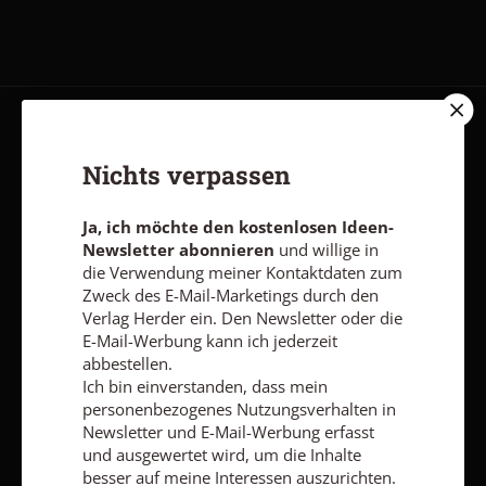
AGB und Widerrufsbelehrung
Datenschutz
Barrierefreiheit
Nichts verpassen
Impressum
Ja, ich möchte den kostenlosen Ideen-
Vertrag widerrufen
Abo online kündigen
Newsletter abonnieren
und willige in
die Verwendung meiner Kontaktdaten zum
Zweck des E-Mail-Marketings durch den
Verlag Herder ein. Den Newsletter oder die
E-Mail-Werbung kann ich jederzeit
abbestellen.
Ich bin einverstanden, dass mein
personenbezogenes Nutzungsverhalten in
Newsletter und E-Mail-Werbung erfasst
und ausgewertet wird, um die Inhalte
besser auf meine Interessen auszurichten.