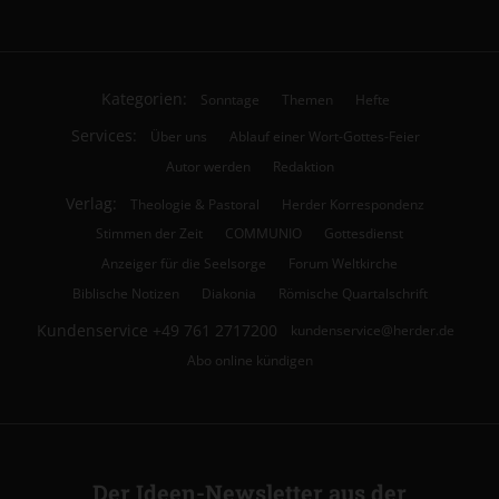
Kategorien:
Sonntage
Themen
Hefte
Services:
Über uns
Ablauf einer Wort-Gottes-Feier
Autor werden
Redaktion
Verlag:
Theologie & Pastoral
Herder Korrespondenz
Stimmen der Zeit
COMMUNIO
Gottesdienst
Anzeiger für die Seelsorge
Forum Weltkirche
Biblische Notizen
Diakonia
Römische Quartalschrift
Kundenservice
+49 761 2717200
kundenservice@herder.de
Abo online kündigen
Der Ideen-Newsletter aus der