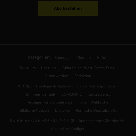
Abo bestellen
Kategorien:
Sonntage
Themen
Hefte
Services:
Über uns
Ablauf einer Wort-Gottes-Feier
Autor werden
Redaktion
Verlag:
Theologie & Pastoral
Herder Korrespondenz
Stimmen der Zeit
COMMUNIO
Gottesdienst
Anzeiger für die Seelsorge
Forum Weltkirche
Biblische Notizen
Diakonia
Römische Quartalschrift
Kundenservice
+49 761 2717200
kundenservice@herder.de
Abo online kündigen