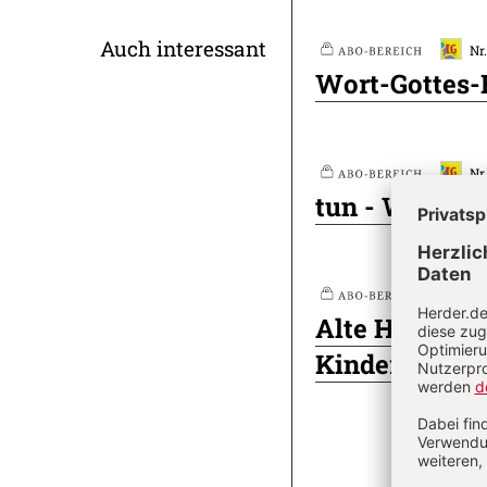
Überschrift
Auch interessant
Nr
Plus
Wort-Gottes-
Artikel-
Infos
Nr
Plus
tun - Wortmed
Nr
Plus
Alte Hits ent
Kinder