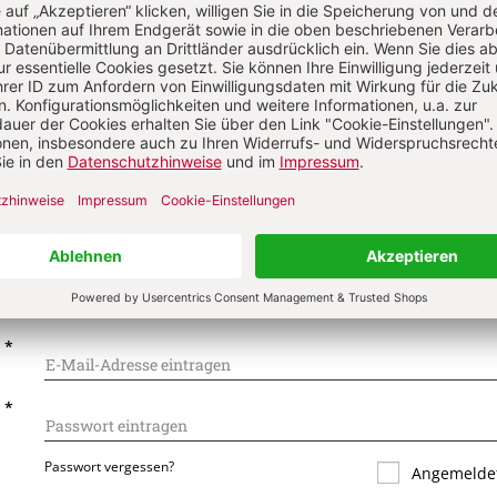
on
Komment
s über Ihren Kommentar
 kommentieren
Als Gast kommentieren
L
*
T
*
Passwort vergessen?
Angemeldet